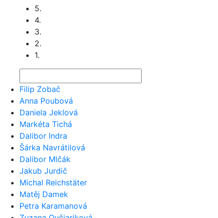
5.
4.
3.
2.
1.
Filip Zobač
Anna Poubová
Daniela Jeklová
Markéta Tichá
Dalibor Indra
Šárka Navrátilová
Dalibor Mlčák
Jakub Jurdič
Michal Reichstäter
Matěj Damek
Petra Karamanová
Zuzana Ovčiariková