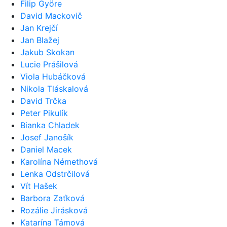
Filip Györe
David Mackovič
Jan Krejčí
Jan Blažej
Jakub Skokan
Lucie Prášilová
Viola Hubáčková
Nikola Tláskalová
David Trčka
Peter Pikulík
Bianka Chladek
Josef Janošík
Daniel Macek
Karolína Némethová
Lenka Odstrčilová
Vít Hašek
Barbora Zaťková
Rozálie Jirásková
Katarína Támová