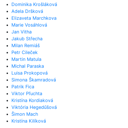
Dominika Krošláková
Adela Dršková
Elizaveta Marchkova
Marie Vosáhlová
Jan Vitha
Jakub Střecha
Milan Remiáš
Petr Cileček
Martin Matula
Michal Paraska
Luisa Prokopová
Simona Škamradová
Patrik Fica
Viktor Pľuchta
Kristína Kordiaková
Viktória Hegedűšová
Šimon Mach
Kristína Kilíková