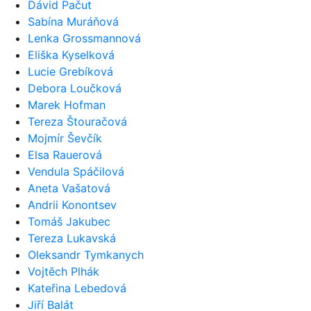
Dávid Pačut
Sabína Muráňová
Lenka Grossmannová
Eliška Kyselková
Lucie Grebíková
Debora Loučková
Marek Hofman
Tereza Štouračová
Mojmír Ševčík
Elsa Rauerová
Vendula Spáčilová
Aneta Vašatová
Andrii Konontsev
Tomáš Jakubec
Tereza Lukavská
Oleksandr Tymkanych
Vojtěch Plhák
Kateřina Lebedová
Jiří Balát