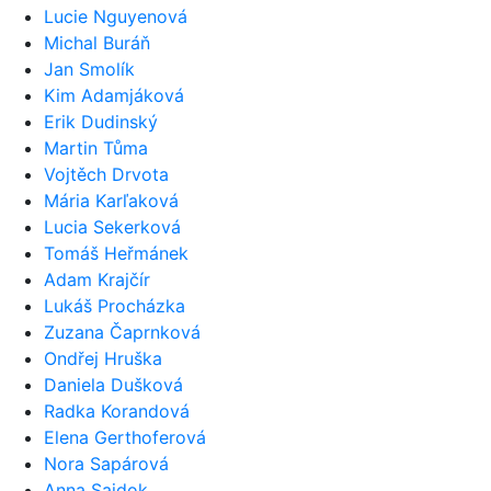
Lucie Nguyenová
Michal Buráň
Jan Smolík
Kim Adamjáková
Erik Dudinský
Martin Tůma
Vojtěch Drvota
Mária Karľaková
Lucia Sekerková
Tomáš Heřmánek
Adam Krajčír
Lukáš Procházka
Zuzana Čaprnková
Ondřej Hruška
Daniela Dušková
Radka Korandová
Elena Gerthoferová
Nora Sapárová
Anna Sajdok