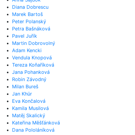
Diana Dobrescu
Marek Bartoš
Peter Polanský
Petra Bašnáková
Pavel Juřík
Martin Dobrovolný
Adam Kencki
Vendula Knopová
Tereza Koňaříková
Jana Pohanková
Robin Závodný
Milan Bureš
Jan Khür
Eva Končalová
Kamila Musilová
Matěj Skalický
Kateřina Měšťánková
Dana Pololáníková