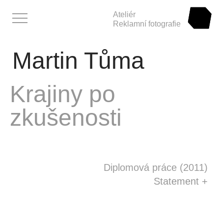
Ateliér
Reklamní fotografie
Martin Tůma
Absolvent
Martin Tůma
Krajiny po
zkušenosti
Student
Teoretické práce
Ateliér
Diplomová práce (2011)
Statement +
Kontakt