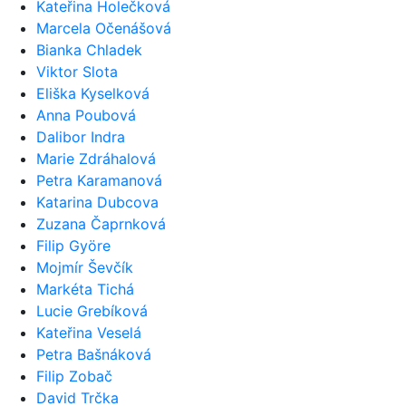
Kateřina Holečková
Marcela Očenášová
Bianka Chladek
Viktor Slota
Eliška Kyselková
Anna Poubová
Dalibor Indra
Marie Zdráhalová
Petra Karamanová
Katarina Dubcova
Zuzana Čaprnková
Filip Györe
Mojmír Ševčík
Markéta Tichá
Lucie Grebíková
Kateřina Veselá
Petra Bašnáková
Filip Zobač
David Trčka