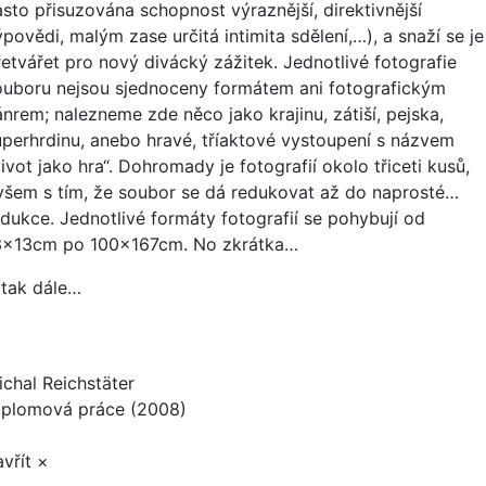
asto přisuzována schopnost výraznější, direktivnější
povědi, malým zase určitá intimita sdělení,…), a snaží se je
řetvářet pro nový divácký zážitek. Jednotlivé fotografie
ouboru nejsou sjednoceny formátem ani fotografickým
ánrem; nalezneme zde něco jako krajinu, zátiší, pejska,
uperhrdinu, anebo hravé, tříaktové vystoupení s názvem
ivot jako hra“. Dohromady je fotografií okolo třiceti kusů,
všem s tím, že soubor se dá redukovat až do naprosté…
edukce. Jednotlivé formáty fotografií se pohybují od
3x13cm po 100x167cm. No zkrátka…
 tak dále…
ichal Reichstäter
iplomová práce (2008)
vřít ×