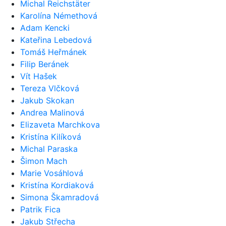
Michal Reichstäter
Karolína Némethová
Adam Kencki
Kateřina Lebedová
Tomáš Heřmánek
Filip Beránek
Vít Hašek
Tereza Vlčková
Jakub Skokan
Andrea Malinová
Elizaveta Marchkova
Kristína Kilíková
Michal Paraska
Šimon Mach
Marie Vosáhlová
Kristína Kordiaková
Simona Škamradová
Patrik Fica
Jakub Střecha