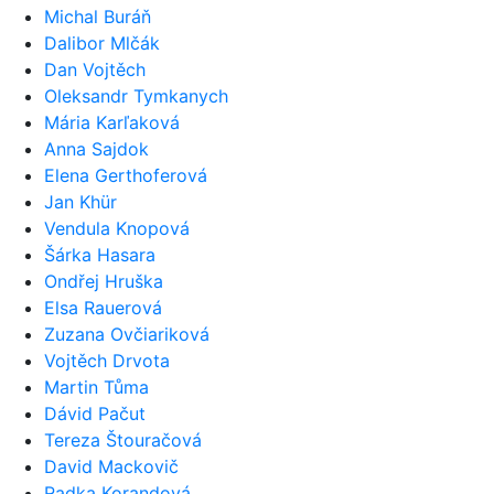
Michal Buráň
Dalibor Mlčák
Dan Vojtěch
Oleksandr Tymkanych
Mária Karľaková
Anna Sajdok
Elena Gerthoferová
Jan Khür
Vendula Knopová
Šárka Hasara
Ondřej Hruška
Elsa Rauerová
Zuzana Ovčiariková
Vojtěch Drvota
Martin Tůma
Dávid Pačut
Tereza Štouračová
David Mackovič
Radka Korandová