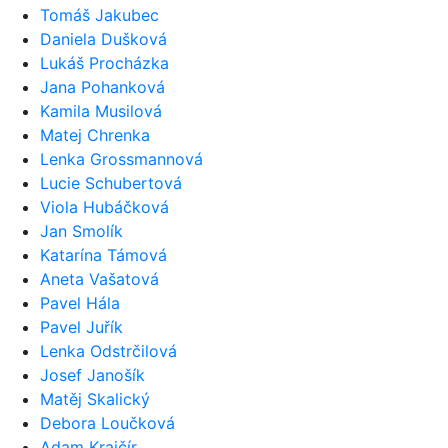
Tomáš Jakubec
Daniela Dušková
Lukáš Procházka
Jana Pohanková
Kamila Musilová
Matej Chrenka
Lenka Grossmannová
Lucie Schubertová
Viola Hubáčková
Jan Smolík
Katarína Támová
Aneta Vašatová
Pavel Hála
Pavel Juřík
Lenka Odstrčilová
Josef Janošík
Matěj Skalický
Debora Loučková
Adam Krajčír