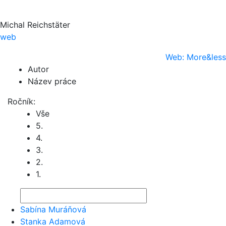
Michal Reichstäter
web
Web: More&less
Autor
Název práce
Ročník:
Vše
5.
4.
3.
2.
1.
Sabína Muráňová
Stanka Adamová