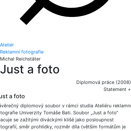
Ateliér
Reklamní fotografie
Michal Reichstäter
Just a foto
Diplomová práce (2008)
Statement +
ust a foto
ávěrečný diplomový soubor v rámci studia Ateliéru reklamn
otografie Univerzity Tomáše Bati. Soubor „Just a foto“
racuje se zažitými diváckými klišé jako posloupnost
otografií, směr prohlídky, rozměr díla (větším formátům je