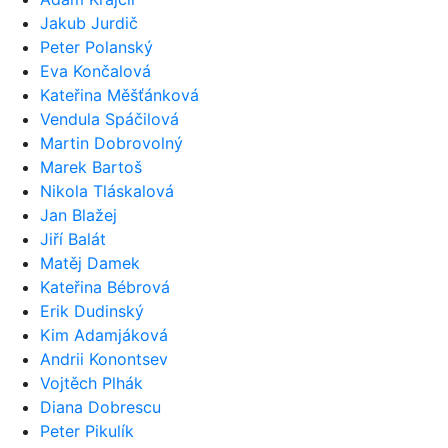
Jakub Jurdič
Peter Polanský
Eva Končalová
Kateřina Měšťánková
Vendula Spáčilová
Martin Dobrovolný
Marek Bartoš
Nikola Tláskalová
Jan Blažej
Jiří Balát
Matěj Damek
Kateřina Bébrová
Erik Dudinský
Kim Adamjáková
Andrii Konontsev
Vojtěch Plhák
Diana Dobrescu
Peter Pikulík