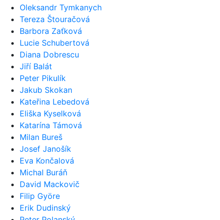
Oleksandr Tymkanych
Tereza Štouračová
Barbora Zaťková
Lucie Schubertová
Diana Dobrescu
Jiří Balát
Peter Pikulík
Jakub Skokan
Kateřina Lebedová
Eliška Kyselková
Katarína Támová
Milan Bureš
Josef Janošík
Eva Končalová
Michal Buráň
David Mackovič
Filip Györe
Erik Dudinský
Peter Polanský