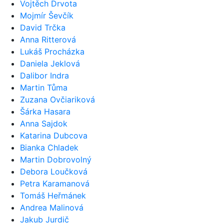
Vojtěch Drvota
Mojmír Ševčík
David Trčka
Anna Ritterová
Lukáš Procházka
Daniela Jeklová
Dalibor Indra
Martin Tůma
Zuzana Ovčiariková
Šárka Hasara
Anna Sajdok
Katarina Dubcova
Bianka Chladek
Martin Dobrovolný
Debora Loučková
Petra Karamanová
Tomáš Heřmánek
Andrea Malinová
Jakub Jurdič