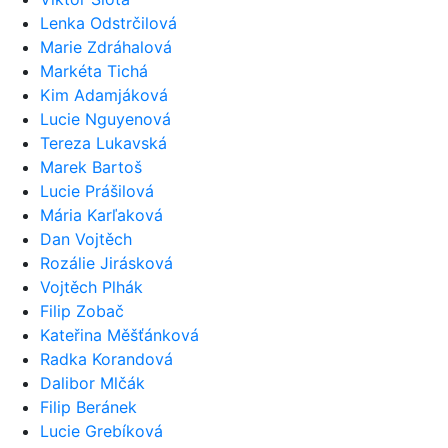
Lenka Odstrčilová
Marie Zdráhalová
Markéta Tichá
Kim Adamjáková
Lucie Nguyenová
Tereza Lukavská
Marek Bartoš
Lucie Prášilová
Mária Karľaková
Dan Vojtěch
Rozálie Jirásková
Vojtěch Plhák
Filip Zobač
Kateřina Měšťánková
Radka Korandová
Dalibor Mlčák
Filip Beránek
Lucie Grebíková