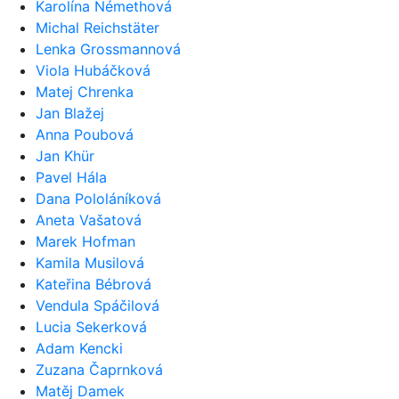
Karolína Némethová
Michal Reichstäter
Lenka Grossmannová
Viola Hubáčková
Matej Chrenka
Jan Blažej
Anna Poubová
Jan Khür
Pavel Hála
Dana Pololáníková
Aneta Vašatová
Marek Hofman
Kamila Musilová
Kateřina Bébrová
Vendula Spáčilová
Lucia Sekerková
Adam Kencki
Zuzana Čaprnková
Matěj Damek