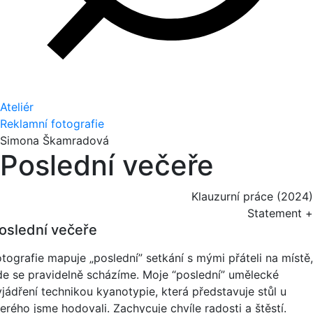
Ateliér
Reklamní fotografie
Simona Škamradová
Poslední večeře
Klauzurní práce (2024)
Statement +
oslední večeře
otografie mapuje „poslední” setkání s mými přáteli na místě,
de se pravidelně scházíme. Moje “poslední” umělecké
yjádření technikou kyanotypie, která představuje stůl u
erého jsme hodovali. Zachycuje chvíle radosti a štěstí.