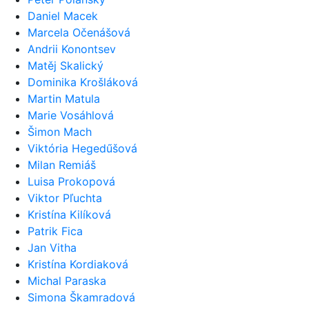
Daniel Macek
Marcela Očenášová
Andrii Konontsev
Matěj Skalický
Dominika Krošláková
Martin Matula
Marie Vosáhlová
Šimon Mach
Viktória Hegedűšová
Milan Remiáš
Luisa Prokopová
Viktor Pľuchta
Kristína Kilíková
Patrik Fica
Jan Vitha
Kristína Kordiaková
Michal Paraska
Simona Škamradová