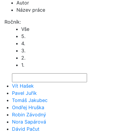
Autor
Název práce
Ročník:
Vše
5.
4.
3.
2.
1.
Vít Hašek
Pavel Juřík
Tomáš Jakubec
Ondřej Hruška
Robin Závodný
Nora Sapárová
Dávid Pačut