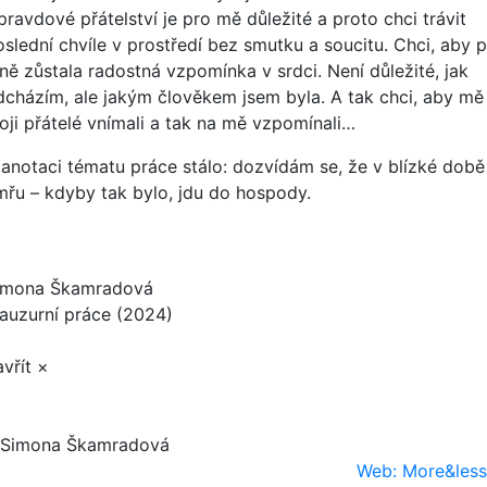
pravdové přátelství je pro mě důležité a proto chci trávit
oslední chvíle v prostředí bez smutku a soucitu. Chci, aby 
ně zůstala radostná vzpomínka v srdci. Není důležité, jak
dcházím, ale jakým člověkem jsem byla. A tak chci, aby mě
oji přátelé vnímali a tak na mě vzpomínali…
 anotaci tématu práce stálo: dozvídám se, že v blízké době
mřu – kdyby tak bylo, jdu do hospody.
imona Škamradová
lauzurní práce (2024)
vřít ×
Simona Škamradová
Web: More&less