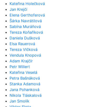
Kateřina Holečková
Jan Krejčí
Elena Gerthoferová
Šárka Navrátilová
Sabína Muráňová
Tereza Koňaříková
Daniela Dušková
Elsa Rauerová
Tereza Vlčková
Vendula Knopová
Adam Krajčír
Petr Willert
Kateřina Veselá
Petra Bašnáková
Stanka Adamová
Jana Pohanková
Nikola Tláskalová
Jan Smolík
Viktor Slota