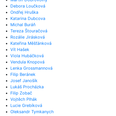
Debora Loučková
Ondřej Hruška
Katarina Dubcova
Michal Buráň
Tereza Štouračová
Rozálie Jirásková
Kateřina Měšťánková
Vít Hašek
Viola Hubáčková
Vendula Knopová
Lenka Grossmannová
Filip Beránek
Josef Janošík
Lukáš Procházka
Filip Zobač
Vojtěch Plhák
Lucie Grebíková
Oleksandr Tymkanych