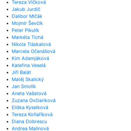
Tereza Vlčková
Jakub Jurdič
Dalibor Mlčák
Mojmír Ševčík
Peter Pikulík
Markéta Tichá
Nikola Tláskalová
Marcela Očenášová
Kim Adamjáková
Kateřina Veselá
Jiří Balát
Matěj Skalický
Jan Smolík
Aneta Vašatová
Zuzana Ovčiariková
Eliška Kyselková
Tereza Koňaříková
Diana Dobrescu
Andrea Malinová