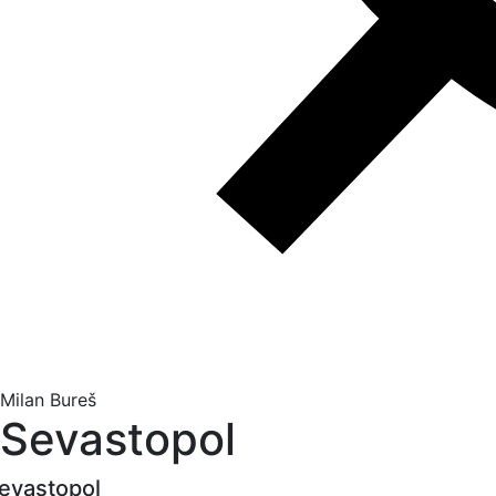
Milan Bureš
Sevastopol
evastopol