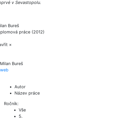
oprvé v Sevastopolu.
ilan Bureš
iplomová práce (2012)
vřít ×
Milan Bureš
web
Autor
Název práce
Ročník:
Vše
5.