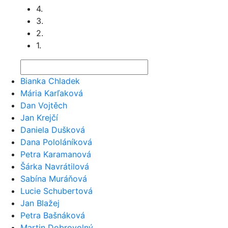
4.
3.
2.
1.
Bianka Chladek
Mária Karľaková
Dan Vojtěch
Jan Krejčí
Daniela Dušková
Dana Pololáníková
Petra Karamanová
Šárka Navrátilová
Sabína Muráňová
Lucie Schubertová
Jan Blažej
Petra Bašnáková
Martin Dobrovolný