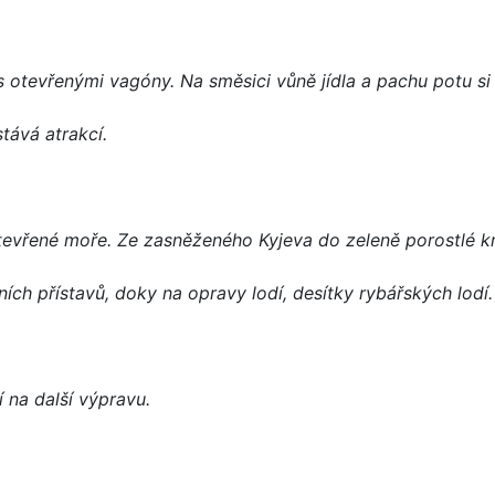
 otevřenými vagóny. Na směsici vůně jídla a pachu potu si 
tává atrakcí.
tevřené moře. Ze zasněženého Kyjeva do zeleně porostlé kr
ích přístavů, doky na opravy lodí, desítky rybářských lodí
 na další výpravu.