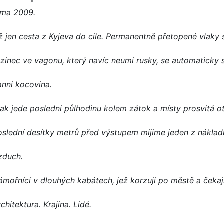
ima 2009.
ž jen cesta z Kyjeva do cíle. Permanentně přetopené vlaky s
izinec ve vagonu, který navíc neumí rusky, se automaticky s
anní kocovina.
lak jede poslední půlhodinu kolem zátok a místy prosvítá o
oslední desítky metrů před výstupem míjíme jeden z nákladn
zduch.
ámořnící v dlouhých kabátech, jež korzují po městě a čekají
chitektura. Krajina. Lidé.