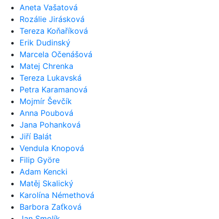
Aneta Vašatová
Rozálie Jirásková
Tereza Koňaříková
Erik Dudinský
Marcela Očenášová
Matej Chrenka
Tereza Lukavská
Petra Karamanová
Mojmír Ševčík
Anna Poubová
Jana Pohanková
Jiří Balát
Vendula Knopová
Filip Györe
Adam Kencki
Matěj Skalický
Karolína Némethová
Barbora Zaťková
Jan Smolík