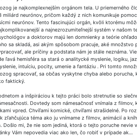
ozog je najkomplexnejším orgánom tela. U priemerného čl
3 miliárd neurónov, pričom každý z nich komunikuje pomoco
isícmi neurónov. Tento fascinujúci orgán, kvôli ktorému môže
ajkomplikovanejší a najnezrozumiteľnejší systém v našom 
sychológov a doktorov majú len domnienky a teórie ohľad
oho sa skladá, asi akým spôsobom pracuje, aké množstvo 
ypracovať, ale príčiny a podstata nám je stále neznáma. Vi
e ľavá hemisféra sa stará o analitycké myslenie, logiku, ja
yslenie, intuíciu, pocity, umenie a fantáziu . Pri tomto mno
ozog spracovať, sa občas vyskytne chyba alebo porucha, kt
o faktický.
odnetom a inšpiráciou k tejto práci bolo stretnutie so slečn
ámesačnosti. Dovtedy som námesačnosť vnímala z filmov, k
ukami vpred. Chvíľami komické, chvíľami strašidelné. Po roz
ak zľahčujúca téma ako ju vnímame z filmov, animácií a kníh
a. Došlo mi, že nie som jediná, ktorá o tejto poruche nevie
lánky Vám nepovedia viac ako len, čo robiť v prípade ak…