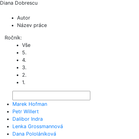
Diana Dobrescu
Autor
Název práce
Ročník:
Vše
5.
4.
3.
2.
1.
Marek Hofman
Petr Willert
Dalibor Indra
Lenka Grossmannová
Dana Pololáníková