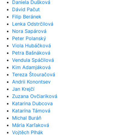
Daniela Dušková
Dávid Pačut
Filip Beránek
Lenka Odstrčilová
Nora Sapárová
Peter Polanský
Viola Hubáčková
Petra Bašnáková
Vendula Spáčilová
Kim Adamjáková
Tereza Štouračová
Andrii Konontsev
Jan Krejčí
Zuzana Ovčiariková
Katarina Dubcova
Katarína Támová
Michal Buráň
Mária Karľaková
Vojtěch Plhák