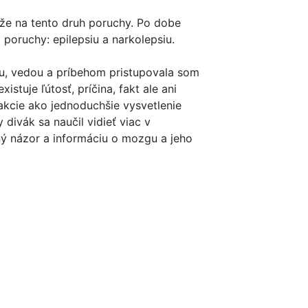
áže na tento druh poruchy. Po dobe
j poruchy: epilepsiu a narkolepsiu.
tou, vedou a príbehom pristupovala som
xistuje ľútosť, príčina, fakt ale ani
akcie ako jednoduchšie vysvetlenie
divák sa naučil vidieť viac v
ný názor a informáciu o mozgu a jeho