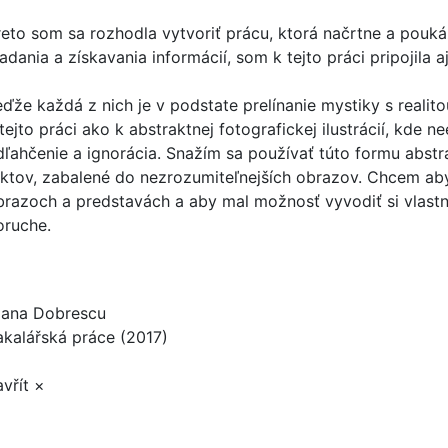
reto som sa rozhodla vytvoriť prácu, ktorá načrtne a pouk
adania a získavania informácií, som k tejto práci pripojila a
eďže každá z nich je v podstate prelínanie mystiky s reali
tejto práci ako k abstraktnej fotografickej ilustrácií, kde nee
dľahčenie a ignorácia. Snažím sa používať túto formu abstr
aktov, zabalené do nezrozumiteľnejších obrazov. Chcem aby 
brazoch a predstavách a aby mal možnosť vyvodiť si vlast
oruche.
iana Dobrescu
akalářská práce (2017)
vřít ×