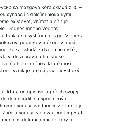
oveka sa mozgová kôra skladá z 15 –
u synapsií s ďalšími niekoľkými
me existovať, vnímať a cítiť je
tele. Dodnes mnoho vedcov,
om funkcie a systému mozgu. Vieme z
príkazov, podnetov a úkonov musí
eme, že sa skladá z dvoch hemisfér,
zyk, vedu a pravá o holistické
žstve úloh a neurónov, ktoré musí
orej vznik je pre nás viac mystický
ou, ktorá mi opisovala príbeh svojej
de deti chodili so spriamenými
hovore som si uvedomila, že to nie je
. Začala som sa viac zaujímať a pýtať
 vôbec nič, dokonca ani doktory a