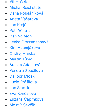
Vít Hašek
Michal Reichstäter
Dana Pololáníková
Aneta Vašatová
Jan Krejčí
Petr Willert
Dan Vojtěch
Lenka Grossmannová
Kim Adamjáková
Ondřej Hruška
Martin Tůma
Stanka Adamová
Vendula Spáčilová
Dalibor Mlčák
Lucie Prášilová
Jan Smolík
Eva Končalová
Zuzana Čaprnková
Mojmír Ševčík