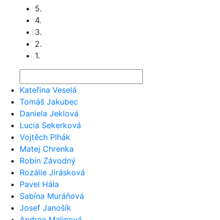
5.
4.
3.
2.
1.
Kateřina Veselá
Tomáš Jakubec
Daniela Jeklová
Lucia Sekerková
Vojtěch Plhák
Matej Chrenka
Robin Závodný
Rozálie Jirásková
Pavel Hála
Sabína Muráňová
Josef Janošík
Andrea Malinová