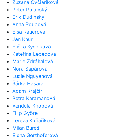
Zuzana Ovčiariková
Peter Polanský
Erik Dudinský
Anna Poubová
Elsa Rauerová
Jan Khür
Eliška Kyselková
Kateřina Lebedová
Marie Zdráhalová
Nora Sapárová
Lucie Nguyenová
Šárka Hasara
Adam Krajčír
Petra Karamanová
Vendula Knopová
Filip Györe
Tereza Koňaříková
Milan Bureš
Elena Gerthoferová