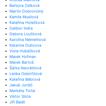
Barbora Zaťková
Martin Dobrovolný
Kamila Musilová
Kateřina Holečková
Dalibor Indra
Debora Loučková
Karolína Némethová
Katarina Dubcova
Viola Hubáčková
Marek Hofman
Marek Bartoš
Šárka Navrátilová
Lenka Odstrčilová
Kateřina Bébrová
Jakub Jurdič
Markéta Tichá
Viktor Slota
Jiří Balát