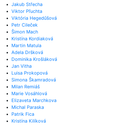
Jakub Střecha
Viktor Pľuchta
Viktória Hegedűšová
Petr Cileček
Šimon Mach
Kristína Kordiaková
Martin Matula
Adela Dršková
Dominika Krošláková
Jan Vitha
Luisa Prokopová
Simona Škamradová
Milan Remiáš
Marie Vosáhlová
Elizaveta Marchkova
Michal Paraska
Patrik Fica
Kristína Kilíková