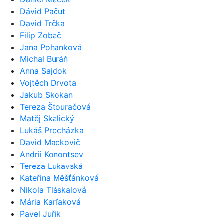
Dávid Pačut
David Trčka
Filip Zobač
Jana Pohanková
Michal Buráň
Anna Sajdok
Vojtěch Drvota
Jakub Skokan
Tereza Štouračová
Matěj Skalický
Lukáš Procházka
David Mackovič
Andrii Konontsev
Tereza Lukavská
Kateřina Měšťánková
Nikola Tláskalová
Mária Karľaková
Pavel Juřík