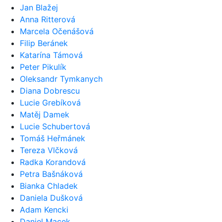
Jan Blažej
Anna Ritterová
Marcela Očenášová
Filip Beránek
Katarína Támová
Peter Pikulík
Oleksandr Tymkanych
Diana Dobrescu
Lucie Grebíková
Matěj Damek
Lucie Schubertová
Tomáš Heřmánek
Tereza Vlčková
Radka Korandová
Petra Bašnáková
Bianka Chladek
Daniela Dušková
Adam Kencki
Daniel Macek