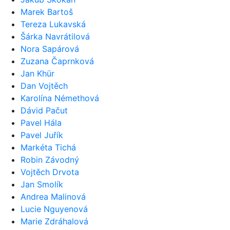
Marek Bartoš
Tereza Lukavská
Šárka Navrátilová
Nora Sapárová
Zuzana Čaprnková
Jan Khür
Dan Vojtěch
Karolína Némethová
Dávid Pačut
Pavel Hála
Pavel Juřík
Markéta Tichá
Robin Závodný
Vojtěch Drvota
Jan Smolík
Andrea Malinová
Lucie Nguyenová
Marie Zdráhalová