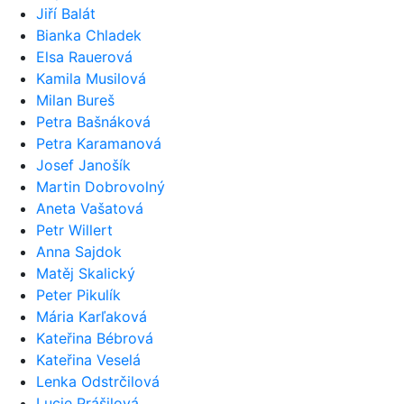
Jiří Balát
Bianka Chladek
Elsa Rauerová
Kamila Musilová
Milan Bureš
Petra Bašnáková
Petra Karamanová
Josef Janošík
Martin Dobrovolný
Aneta Vašatová
Petr Willert
Anna Sajdok
Matěj Skalický
Peter Pikulík
Mária Karľaková
Kateřina Bébrová
Kateřina Veselá
Lenka Odstrčilová
Lucie Prášilová