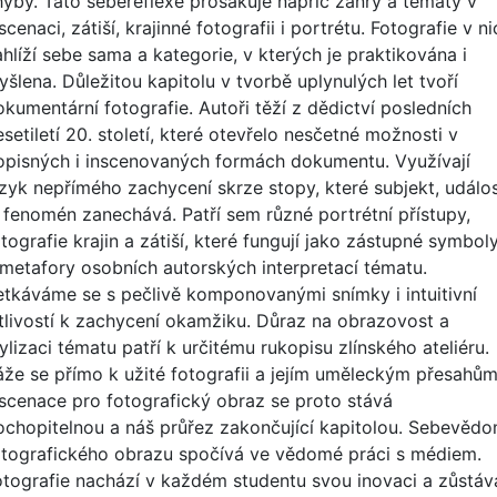
hyby. Tato sebereflexe prosakuje napříč žánry a tématy v
scenaci, zátiší, krajinné fotografii i portrétu. Fotografie v ni
ahlíží sebe sama a kategorie, v kterých je praktikována i
yšlena. Důležitou kapitolu v tvorbě uplynulých let tvoří
okumentární fotografie. Autoři těží z dědictví posledních
setiletí 20. století, které otevřelo nesčetné možnosti v
opisných i inscenovaných formách dokumentu. Využívají
azyk nepřímého zachycení skrze stopy, které subjekt, událo
i fenomén zanechává. Patří sem různé portrétní přístupy,
tografie krajin a zátiší, které fungují jako zástupné symbol
 metafory osobních autorských interpretací tématu.
etkáváme se s pečlivě komponovanými snímky i intuitivní
itlivostí k zachycení okamžiku. Důraz na obrazovost a
ylizaci tématu patří k určitému rukopisu zlínského ateliéru.
áže se přímo k užité fotografii a jejím uměleckým přesahům
nscenace pro fotografický obraz se proto stává
ochopitelnou a náš průřez zakončující kapitolou. Sebevědo
otografického obrazu spočívá ve vědomé práci s médiem.
otografie nachází v každém studentu svou inovaci a zůstáv