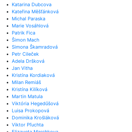
Katarina Dubcova
Kateřina Měšťánková
Michal Paraska
Marie Vosáhlová
Patrik Fica
Šimon Mach
Simona Škamradová
Petr Cileček
Adela Dršková
Jan Vitha
Kristína Kordiaková
Milan Remiáš
Kristína Kilíková
Martin Matula
Viktória Hegedűšová
Luisa Prokopová
Dominika Krošláková
Viktor Pľuchta
Elizaveta Marchkova