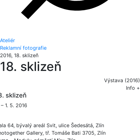
Ateliér
Reklamní fotografie
2016, 18. sklizeň
18. sklizeň
Výstava (2016)
Info +
8. sklizeň
 – 1. 5. 2016
la 64, bývalý areál Svit, ulice Šedesátá, Zlín
hotogether Gallery, tř. Tomáše Bati 3705, Zlín