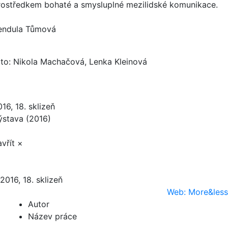
rostředkem bohaté a smysluplné mezilidské komunikace.
endula Tůmová
oto: Nikola Machačová, Lenka Kleinová
16, 18. sklizeň
ýstava (2016)
vřít ×
2016, 18. sklizeň
Web: More&less
Autor
Název práce