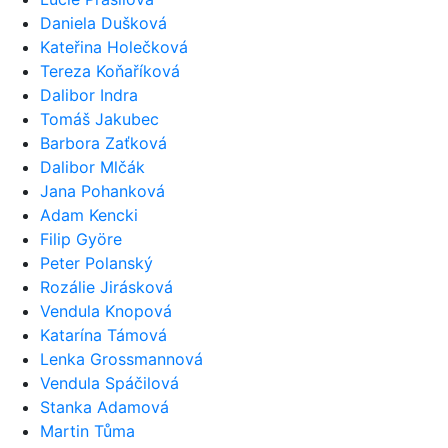
Daniela Dušková
Kateřina Holečková
Tereza Koňaříková
Dalibor Indra
Tomáš Jakubec
Barbora Zaťková
Dalibor Mlčák
Jana Pohanková
Adam Kencki
Filip Györe
Peter Polanský
Rozálie Jirásková
Vendula Knopová
Katarína Támová
Lenka Grossmannová
Vendula Spáčilová
Stanka Adamová
Martin Tůma