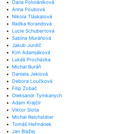
Dana Pololáníková
Anna Poubová
Nikola Tláskalová
Radka Korandová
Lucie Schubertová
Sabína Muráňová
Jakub Jurdič
Kim Adamjáková
Lukáš Procházka
Michal Buráň
Daniela Jeklová
Debora Loučková
Filip Zobač
Oleksandr Tymkanych
Adam Krajčír
Viktor Slota
Michal Reichstäter
Tomáš Heřmánek
Jan Blažej