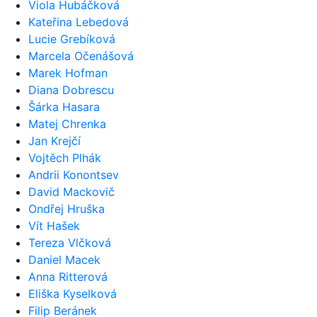
Viola Hubáčková
Kateřina Lebedová
Lucie Grebíková
Marcela Očenášová
Marek Hofman
Diana Dobrescu
Šárka Hasara
Matej Chrenka
Jan Krejčí
Vojtěch Plhák
Andrii Konontsev
David Mackovič
Ondřej Hruška
Vít Hašek
Tereza Vlčková
Daniel Macek
Anna Ritterová
Eliška Kyselková
Filip Beránek