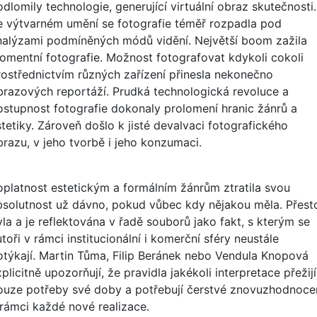
dlomily technologie, generující virtuální obraz skutečnosti.
e výtvarném umění se fotografie téměř rozpadla pod
nalýzami podmíněných módů vidění. Největší boom zažila
omentní fotografie. Možnost fotografovat kdykoli cokoli
rostřednictvím různých zařízení přinesla nekonečno
brazových reportáží. Prudká technologická revoluce a
ostupnost fotografie dokonaly prolomení hranic žánrů a
stetiky. Zároveň došlo k jisté devalvaci fotografického
brazu, v jeho tvorbě i jeho konzumaci.
oplatnost estetickým a formálním žánrům ztratila svou
bsolutnost už dávno, pokud vůbec kdy nějakou měla. Přest
yla a je reflektována v řadě souborů jako fakt, s kterým se
toři v rámci institucionální i komerční sféry neustále
otýkají. Martin Tůma, Filip Beránek nebo Vendula Knopová
plicitně upozorňují, že pravidla jakékoli interpretace přežijí
ouze potřeby své doby a potřebují čerstvé znovuzhodnoce
 rámci každé nové realizace.