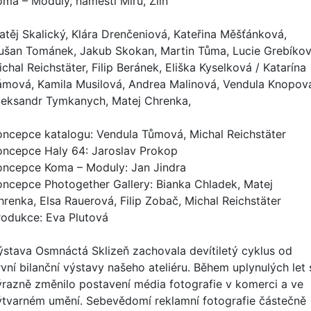
oma – Moduly, náměstí Míru, Zlín
atěj Skalický, Klára Drenčeniová, Kateřina Měšťánková,
ušan Tománek, Jakub Skokan, Martin Tůma, Lucie Grebíkov
chal Reichstäter, Filip Beránek, Eliška Kyselková / Katarína
ámová, Kamila Musilová, Andrea Malinová, Vendula Knopov
leksandr Tymkanych, Matej Chrenka,
oncepce katalogu: Vendula Tůmová, Michal Reichstäter
oncepce Haly 64: Jaroslav Prokop
oncepce Koma – Moduly: Jan Jindra
oncepce Photogether Gallery: Bianka Chladek, Matej
hrenka, Elsa Rauerová, Filip Zobač, Michal Reichstäter
rodukce: Eva Plutová
ýstava Osmnáctá Sklizeň zachovala devítiletý cyklus od
rvní bilanční výstavy našeho ateliéru. Během uplynulých let 
ýrazně změnilo postavení média fotografie v komerci a ve
ýtvarném umění. Sebevědomí reklamní fotografie částečně