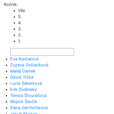
Ročník:
Vše
5.
4.
3.
2.
1.
Eva Končalová
Zuzana Ovčiariková
Matěj Damek
David Trčka
Lucia Sekerková
Erik Dudinský
Tereza Štouračová
Mojmír Ševčík
Elena Gerthoferová
Jakub Skokan