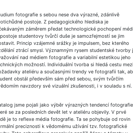
tudium fotografie s sebou nese dva výrazné, zdánlivě
rotichůdné postoje. Z pedagogického hlediska je
čekávaným záměrem předat technologické pochopení médi
 postoje studentovy tvůrčí duše je samozřejmostí se jim
ostavit. Princip vzájemné srážky je impulsem, bez kterého
zdělání ztrácí smysl. Významným rysem studentské tvorby 
važování nad médiem fotografie a variabilní estetikou jeho
echnických možností. Individuální tvorba si hledá cestu mez
ožadavky ateliéru a současnými trendy ve fotografii tak, a
tudent obstál především sám před sebou, svým tvůrčím
vědomím navzdory své vizuální zkušenosti, i v souladu s ní.
atalog jsme pojali jako výběr výrazných tendencí fotografie
eré se za posledních devět let v ateliéru objevily. V prvé
adě je to reflexe média fotografie. Ta se pohybuje od rovin
ormální preciznosti k vědomému užívání tzv. fotografické