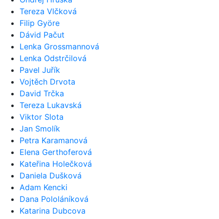
Tereza Vlčková
Filip Györe
Dávid Pačut
Lenka Grossmannová
Lenka Odstrčilová
Pavel Juřík
Vojtěch Drvota
David Trčka
Tereza Lukavská
Viktor Slota
Jan Smolík
Petra Karamanová
Elena Gerthoferová
Kateřina Holečková
Daniela Dušková
Adam Kencki
Dana Pololáníková
Katarina Dubcova