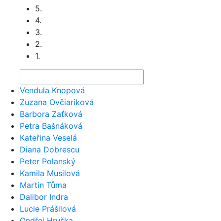
5.
4.
3.
2.
1.
Vendula Knopová
Zuzana Ovčiariková
Barbora Zaťková
Petra Bašnáková
Kateřina Veselá
Diana Dobrescu
Peter Polanský
Kamila Musilová
Martin Tůma
Dalibor Indra
Lucie Prášilová
Ondřej Hruška