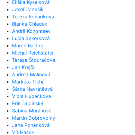
Eliška Kyselková
Josef Janošík
Tereza Koňaříková
Bianka Chladek
Andrii Konontsev
Lucia Sekerková
Marek Bartoš
Michal Reichstäter
Tereza Štouračová
Jan Krejčí
Andrea Malinová
Markéta Tichá
Šárka Navrátilová
Viola Hubáčková
Erik Dudinský
Sabína Muráňová
Martin Dobrovolný
Jana Pohanková
Vít Hašek