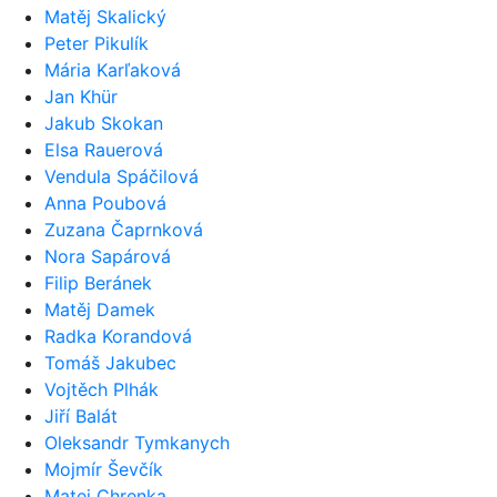
Matěj Skalický
Peter Pikulík
Mária Karľaková
Jan Khür
Jakub Skokan
Elsa Rauerová
Vendula Spáčilová
Anna Poubová
Zuzana Čaprnková
Nora Sapárová
Filip Beránek
Matěj Damek
Radka Korandová
Tomáš Jakubec
Vojtěch Plhák
Jiří Balát
Oleksandr Tymkanych
Mojmír Ševčík
Matej Chrenka