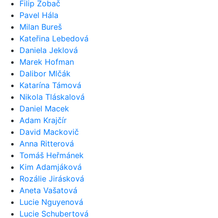
Filip Zobač
Pavel Hála
Milan Bureš
Kateřina Lebedová
Daniela Jeklová
Marek Hofman
Dalibor Mlčák
Katarína Támová
Nikola Tláskalová
Daniel Macek
Adam Krajčír
David Mackovič
Anna Ritterová
Tomáš Heřmánek
Kim Adamjáková
Rozálie Jirásková
Aneta Vašatová
Lucie Nguyenová
Lucie Schubertová