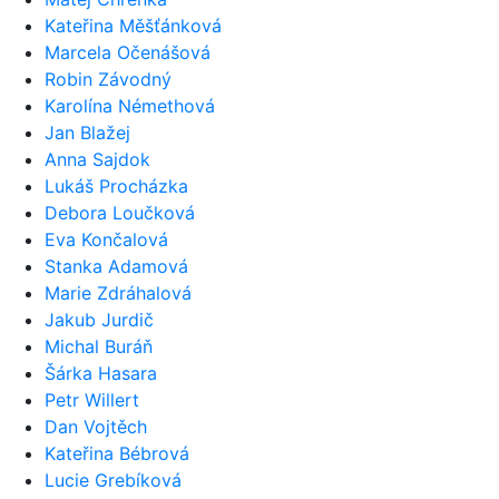
Kateřina Měšťánková
Marcela Očenášová
Robin Závodný
Karolína Némethová
Jan Blažej
Anna Sajdok
Lukáš Procházka
Debora Loučková
Eva Končalová
Stanka Adamová
Marie Zdráhalová
Jakub Jurdič
Michal Buráň
Šárka Hasara
Petr Willert
Dan Vojtěch
Kateřina Bébrová
Lucie Grebíková