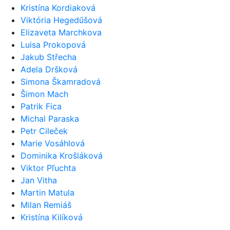
Kristína Kordiaková
Viktória Hegedűšová
Elizaveta Marchkova
Luisa Prokopová
Jakub Střecha
Adela Dršková
Simona Škamradová
Šimon Mach
Patrik Fica
Michal Paraska
Petr Cileček
Marie Vosáhlová
Dominika Krošláková
Viktor Pľuchta
Jan Vitha
Martin Matula
Milan Remiáš
Kristína Kilíková