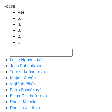
Ročník:
Vše
5.
4.
3.
2.
1.
Lucie Nguyenová
Jana Pohanková
Tereza Koňaříková
Mojmír Ševčík
Vojtěch Plhák
Petra Bašnáková
Elena Gerthoferová
Daniel Macek
Daniela Jeklová