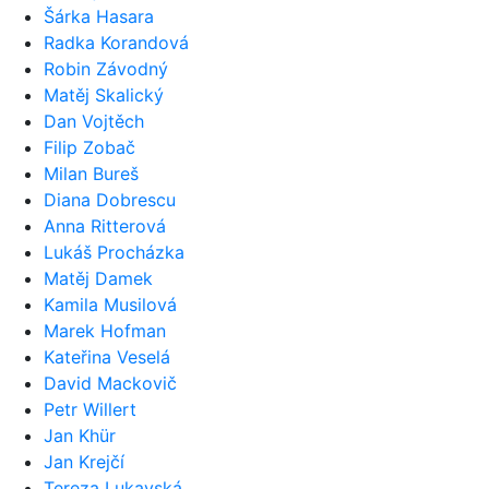
Šárka Hasara
Radka Korandová
Robin Závodný
Matěj Skalický
Dan Vojtěch
Filip Zobač
Milan Bureš
Diana Dobrescu
Anna Ritterová
Lukáš Procházka
Matěj Damek
Kamila Musilová
Marek Hofman
Kateřina Veselá
David Mackovič
Petr Willert
Jan Khür
Jan Krejčí
Tereza Lukavská