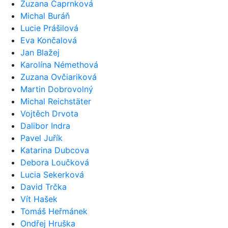
Zuzana Čaprnková
Michal Buráň
Lucie Prášilová
Eva Končalová
Jan Blažej
Karolína Némethová
Zuzana Ovčiariková
Martin Dobrovolný
Michal Reichstäter
Vojtěch Drvota
Dalibor Indra
Pavel Juřík
Katarina Dubcova
Debora Loučková
Lucia Sekerková
David Trčka
Vít Hašek
Tomáš Heřmánek
Ondřej Hruška