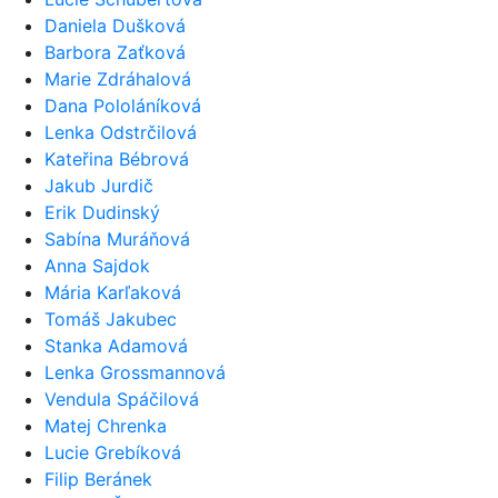
Daniela Dušková
Barbora Zaťková
Marie Zdráhalová
Dana Pololáníková
Lenka Odstrčilová
Kateřina Bébrová
Jakub Jurdič
Erik Dudinský
Sabína Muráňová
Anna Sajdok
Mária Karľaková
Tomáš Jakubec
Stanka Adamová
Lenka Grossmannová
Vendula Spáčilová
Matej Chrenka
Lucie Grebíková
Filip Beránek