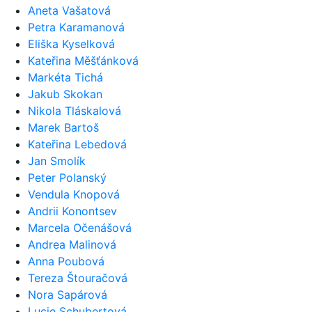
Aneta Vašatová
Petra Karamanová
Eliška Kyselková
Kateřina Měšťánková
Markéta Tichá
Jakub Skokan
Nikola Tláskalová
Marek Bartoš
Kateřina Lebedová
Jan Smolík
Peter Polanský
Vendula Knopová
Andrii Konontsev
Marcela Očenášová
Andrea Malinová
Anna Poubová
Tereza Štouračová
Nora Sapárová
Lucie Schubertová