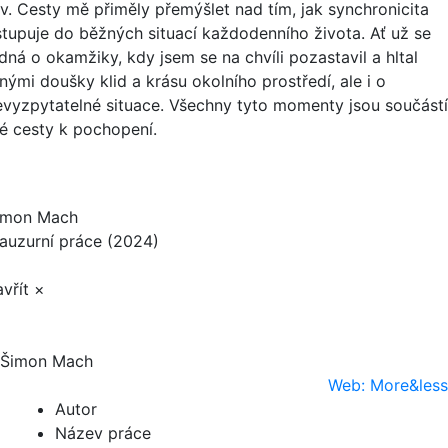
zv. Cesty mě přiměly přemýšlet nad tím, jak synchronicita
stupuje do běžných situací každodenního života. Ať už se
dná o okamžiky, kdy jsem se na chvíli pozastavil a hltal
nými doušky klid a krásu okolního prostředí, ale i o
evyzpytatelné situace. Všechny tyto momenty jsou součástí
é cesty k pochopení.
imon Mach
lauzurní práce (2024)
vřít ×
Šimon Mach
Web: More&less
Autor
Název práce