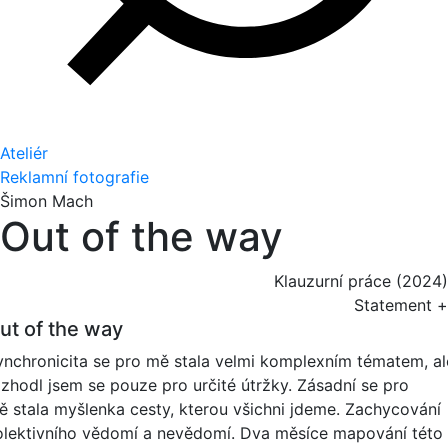
Ateliér
Reklamní fotografie
Šimon Mach
Out of the way
Klauzurní práce (2024)
Statement +
ut of the way
ynchronicita se pro mě stala velmi komplexním tématem, al
ozhodl jsem se pouze pro určité útržky. Zásadní se pro
ě stala myšlenka cesty, kterou všichni jdeme. Zachycování
olektivního vědomí a nevědomí. Dva měsíce mapování této