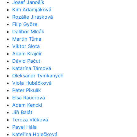
Josef Janošík
Kim Adamjáková
Rozálie Jirásková
Filip Györe
Dalibor Mlčák
Martin Tůma
Viktor Slota
Adam Krajčír
Dávid Pačut
Katarína Támová
Oleksandr Tymkanych
Viola Hubáčková
Peter Pikulík
Elsa Rauerová
Adam Kencki
Jiří Balát
Tereza Vlčková
Pavel Hála
Kateřina Holečková