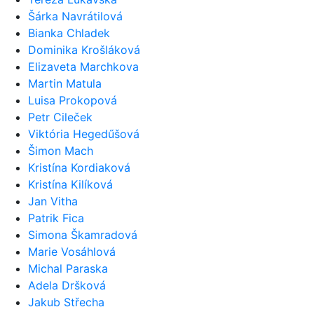
Šárka Navrátilová
Bianka Chladek
Dominika Krošláková
Elizaveta Marchkova
Martin Matula
Luisa Prokopová
Petr Cileček
Viktória Hegedűšová
Šimon Mach
Kristína Kordiaková
Kristína Kilíková
Jan Vitha
Patrik Fica
Simona Škamradová
Marie Vosáhlová
Michal Paraska
Adela Dršková
Jakub Střecha