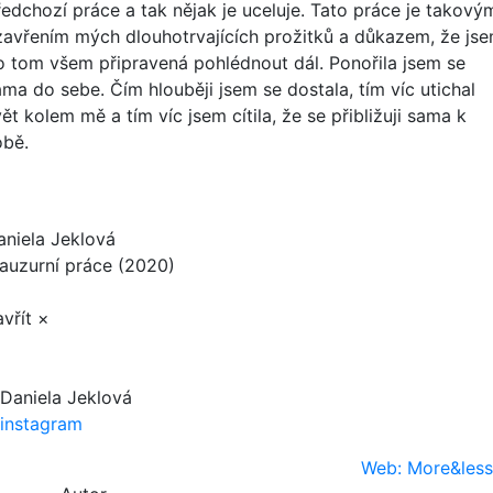
ředchozí práce a tak nějak je uceluje. Tato práce je takový
zavřením mých dlouhotrvajících prožitků a důkazem, že js
o tom všem připravená pohlédnout dál. Ponořila jsem se
ama do sebe. Čím hlouběji jsem se dostala, tím víc utichal
ět kolem mě a tím víc jsem cítila, že se přibližuji sama k
obě.
aniela Jeklová
lauzurní práce (2020)
vřít ×
Daniela Jeklová
instagram
Web: More&less