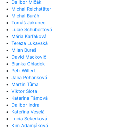
Dalibor Mlčák
Michal Reichstäter
Michal Buráň
Tomáš Jakubec
Lucie Schubertová
Mária Karľaková
Tereza Lukavská
Milan Bureš
David Mackovič
Bianka Chladek
Petr Willert
Jana Pohanková
Martin Tůma
Viktor Slota
Katarína Támová
Dalibor Indra
Kateřina Veselá
Lucia Sekerková
Kim Adamjáková