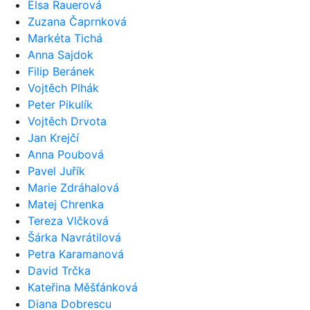
Elsa Rauerová
Zuzana Čaprnková
Markéta Tichá
Anna Sajdok
Filip Beránek
Vojtěch Plhák
Peter Pikulík
Vojtěch Drvota
Jan Krejčí
Anna Poubová
Pavel Juřík
Marie Zdráhalová
Matej Chrenka
Tereza Vlčková
Šárka Navrátilová
Petra Karamanová
David Trčka
Kateřina Měšťánková
Diana Dobrescu