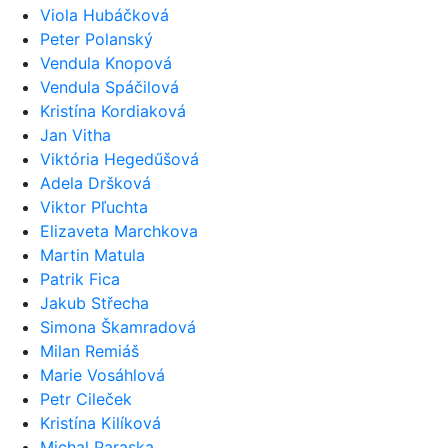
Viola Hubáčková
Peter Polanský
Vendula Knopová
Vendula Spáčilová
Kristína Kordiaková
Jan Vitha
Viktória Hegedűšová
Adela Dršková
Viktor Pľuchta
Elizaveta Marchkova
Martin Matula
Patrik Fica
Jakub Střecha
Simona Škamradová
Milan Remiáš
Marie Vosáhlová
Petr Cileček
Kristína Kilíková
Michal Paraska