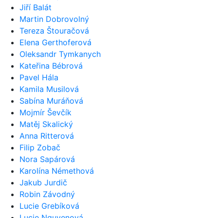
Jiří Balát
Martin Dobrovolný
Tereza Štouračová
Elena Gerthoferová
Oleksandr Tymkanych
Kateřina Bébrová
Pavel Hála
Kamila Musilová
Sabína Muráňová
Mojmír Ševčík
Matěj Skalický
Anna Ritterová
Filip Zobač
Nora Sapárová
Karolína Némethová
Jakub Jurdič
Robin Závodný
Lucie Grebíková
Lucie Nguyenová