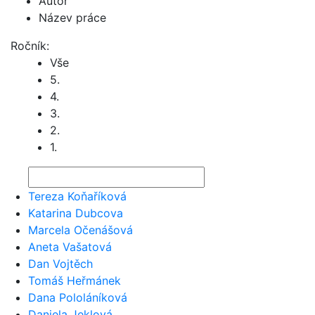
Autor
Název práce
Ročník:
Vše
5.
4.
3.
2.
1.
Tereza Koňaříková
Katarina Dubcova
Marcela Očenášová
Aneta Vašatová
Dan Vojtěch
Tomáš Heřmánek
Dana Pololáníková
Daniela Jeklová