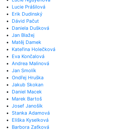
Lucie Prášilová
Erik Dudinský
Dávid Pačut
Daniela Dušková
Jan Blažej
Matěj Damek
Kateřina Holečková
Eva Končalová
Andrea Malinová
Jan Smolík
Ondřej Hruška
Jakub Skokan
Daniel Macek
Marek Bartoš
Josef Janošík
Stanka Adamová
Eliška Kyselková
Barbora Zaťková