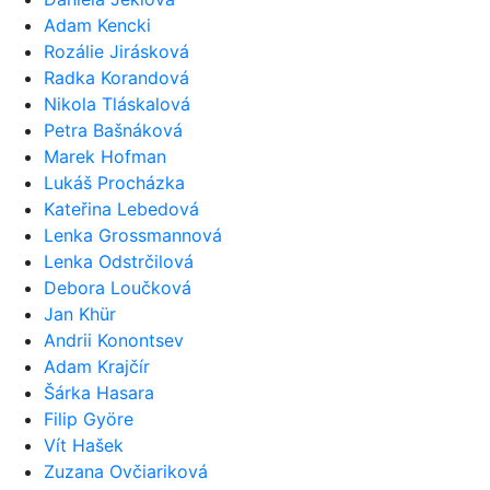
Adam Kencki
Rozálie Jirásková
Radka Korandová
Nikola Tláskalová
Petra Bašnáková
Marek Hofman
Lukáš Procházka
Kateřina Lebedová
Lenka Grossmannová
Lenka Odstrčilová
Debora Loučková
Jan Khür
Andrii Konontsev
Adam Krajčír
Šárka Hasara
Filip Györe
Vít Hašek
Zuzana Ovčiariková