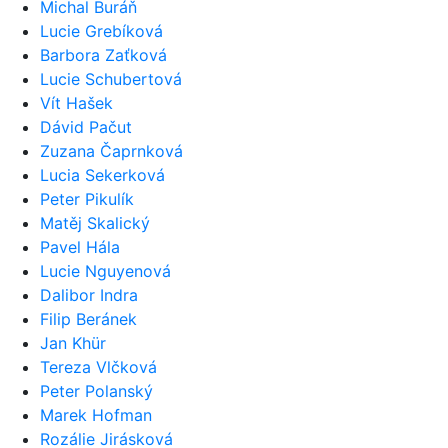
Michal Buráň
Lucie Grebíková
Barbora Zaťková
Lucie Schubertová
Vít Hašek
Dávid Pačut
Zuzana Čaprnková
Lucia Sekerková
Peter Pikulík
Matěj Skalický
Pavel Hála
Lucie Nguyenová
Dalibor Indra
Filip Beránek
Jan Khür
Tereza Vlčková
Peter Polanský
Marek Hofman
Rozálie Jirásková