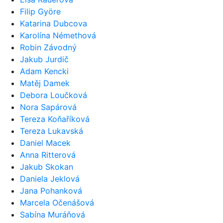
Filip Györe
Katarina Dubcova
Karolína Némethová
Robin Závodný
Jakub Jurdič
Adam Kencki
Matěj Damek
Debora Loučková
Nora Sapárová
Tereza Koňaříková
Tereza Lukavská
Daniel Macek
Anna Ritterová
Jakub Skokan
Daniela Jeklová
Jana Pohanková
Marcela Očenášová
Sabína Muráňová