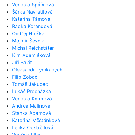
Vendula Spáčilová
Šárka Navrátilová
Katarína Támová
Radka Korandová
Ondřej Hruška
Mojmír Ševčík
Michal Reichstäter
Kim Adamjáková
Jiří Balát
Oleksandr Tymkanych
Filip Zobač
Tomáš Jakubec
Lukáš Procházka
Vendula Knopová
Andrea Malinová
Stanka Adamová
Kateřina Měšťánková
Lenka Odstrčilová
Vojtěch Plhák