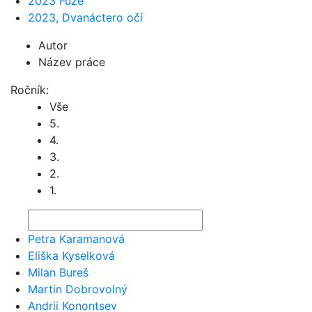
2023 Fúze
2023, Dvanáctero očí
Autor
Název práce
Ročník:
Vše
5.
4.
3.
2.
1.
Petra Karamanová
Eliška Kyselková
Milan Bureš
Martin Dobrovolný
Andrii Konontsev