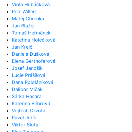
Viola Hubáčková
Petr Willert
Matej Chrenka
Jan Blažej
Tomáš Heřmánek
Kateřina Holečková
Jan Krejčí
Daniela Dušková
Elena Gerthoferová
Josef Janošík
Lucie Prášilová
Dana Pololáníková
Dalibor Mlčák
Šárka Hasara
Kateřina Bébrová
Vojtěch Drvota
Pavel Juřík
Viktor Slota
Elsa Rauerová