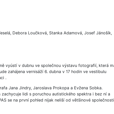
a Veselá, Debora Loučková, Stanka Adamová, Josef Jánošík,
ně vyústí v dubnu ve společnou výstavu fotografií, která m
ude zahájena vernisáží 6. dubna v 17 hodin ve vestibulu
ci .
ografa Jana Jindry, Jaroslava Prokopa a Evžena Sobka.
 zachycuje lidi s poruchou autistického spektra i bez ní a
 PAS se na první pohled nijak neliší od většinové společnosti