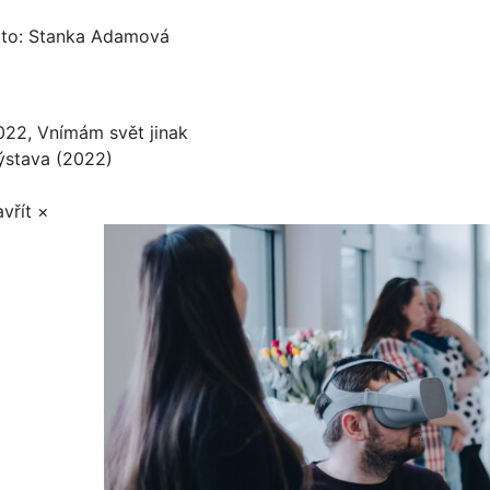
oto: Stanka Adamová
022, Vnímám svět jinak
ýstava (2022)
vřít ×