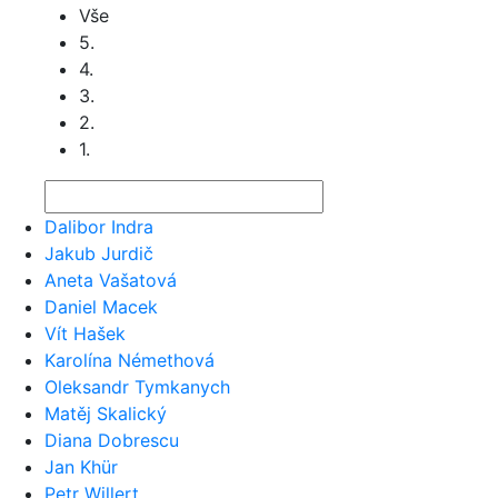
Vše
5.
4.
3.
2.
1.
Dalibor Indra
Jakub Jurdič
Aneta Vašatová
Daniel Macek
Vít Hašek
Karolína Némethová
Oleksandr Tymkanych
Matěj Skalický
Diana Dobrescu
Jan Khür
Petr Willert