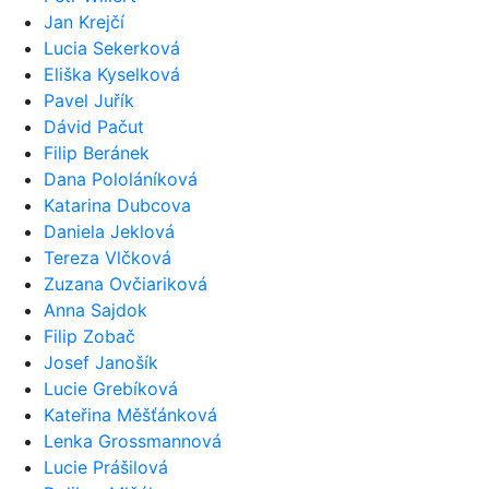
Jan Krejčí
Lucia Sekerková
Eliška Kyselková
Pavel Juřík
Dávid Pačut
Filip Beránek
Dana Pololáníková
Katarina Dubcova
Daniela Jeklová
Tereza Vlčková
Zuzana Ovčiariková
Anna Sajdok
Filip Zobač
Josef Janošík
Lucie Grebíková
Kateřina Měšťánková
Lenka Grossmannová
Lucie Prášilová