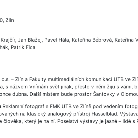
, Zlín
Krajčír, Jan Blažej, Pavel Hála, Kateřina Bébrová, Kateřin
hák, Patrik Fica
o.s. – Zlín a Fakulty multimediálních komunikací UTB ve Zlí
a, s názvem Vnímám svět jinak, přesto v něm žiju s vámi, b
 konce dubna. Další místem bude prostor Šantovky v Olomou
liéru Reklamní fotografie FMK UTB ve Zlíně pod vedením fot
zovaných na klasický analogový přístroj Hasselblad. Výstava
 člověka, který je na ní. Poselství výstavy je jasné – lidé s