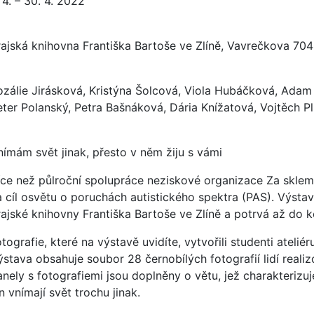
 4. – 30. 4. 2022
rajská knihovna Františka Bartoše ve Zlíně, Vavrečkova 7040
ozálie Jirásková, Kristýna Šolcová, Viola Hubáčková, Adam 
eter Polanský, Petra Bašnáková, Dária Knížatová, Vojtěch Pl
nímám svět jinak, přesto v něm žiju s vámi
íce než půlroční spolupráce neziskové organizace Za sklem 
a cíl osvětu o poruchách autistického spektra (PAS). Výstav
rajské knihovny Františka Bartoše ve Zlíně a potrvá až do
otografie, které na výstavě uvidíte, vytvořili studenti ate
ýstava obsahuje soubor 28 černobílých fotografií lidí reali
nely s fotografiemi jsou doplněny o větu, jež charakterizuje
n vnímají svět trochu jinak.