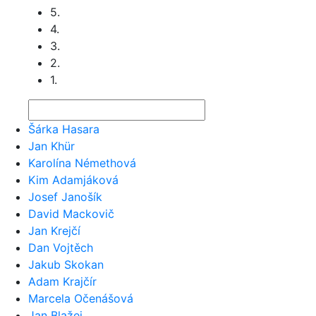
5.
4.
3.
2.
1.
Šárka Hasara
Jan Khür
Karolína Némethová
Kim Adamjáková
Josef Janošík
David Mackovič
Jan Krejčí
Dan Vojtěch
Jakub Skokan
Adam Krajčír
Marcela Očenášová
Jan Blažej