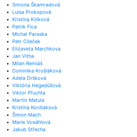
Simona Škamradová
Luisa Prokopová
Kristína Kilíková
Patrik Fica
Michal Paraska
Petr Cileček
Elizaveta Marchkova
Jan Vitha
Milan Remiáš
Dominika Krošláková
Adela Dršková
Viktória Hegedűšová
Viktor Pľuchta
Martin Matula
Kristína Kordiaková
Šimon Mach
Marie Vosáhlová
Jakub Střecha