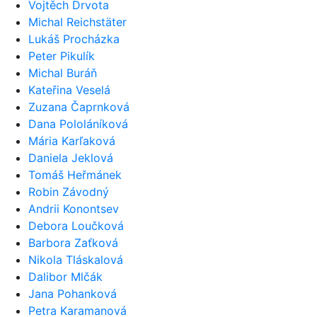
Vojtěch Drvota
Michal Reichstäter
Lukáš Procházka
Peter Pikulík
Michal Buráň
Kateřina Veselá
Zuzana Čaprnková
Dana Pololáníková
Mária Karľaková
Daniela Jeklová
Tomáš Heřmánek
Robin Závodný
Andrii Konontsev
Debora Loučková
Barbora Zaťková
Nikola Tláskalová
Dalibor Mlčák
Jana Pohanková
Petra Karamanová