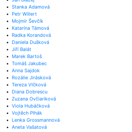
Stanka Adamová
Petr Willert
Mojmír Ševčík
Katarína Támová
Radka Korandová
Daniela Dušková
Jiří Balát
Marek Bartoš
Tomáš Jakubec
Anna Sajdok
Rozálie Jirásková
Tereza Vlčková
Diana Dobrescu
Zuzana Ovčiariková
Viola Hubáčková
Vojtěch Plhák
Lenka Grossmannová
Aneta Vašatová