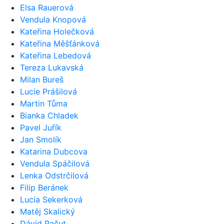
Elsa Rauerová
Vendula Knopová
Kateřina Holečková
Kateřina Měšťánková
Kateřina Lebedová
Tereza Lukavská
Milan Bureš
Lucie Prášilová
Martin Tůma
Bianka Chladek
Pavel Juřík
Jan Smolík
Katarina Dubcova
Vendula Spáčilová
Lenka Odstrčilová
Filip Beránek
Lucia Sekerková
Matěj Skalický
Dávid Pačut