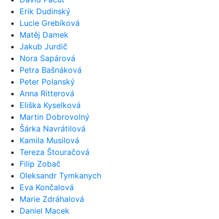
Erik Dudinský
Lucie Grebíková
Matěj Damek
Jakub Jurdič
Nora Sapárová
Petra Bašnáková
Peter Polanský
Anna Ritterová
Eliška Kyselková
Martin Dobrovolný
Šárka Navrátilová
Kamila Musilová
Tereza Štouračová
Filip Zobač
Oleksandr Tymkanych
Eva Končalová
Marie Zdráhalová
Daniel Macek