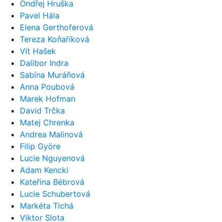
Ondřej Hruška
Pavel Hála
Elena Gerthoferová
Tereza Koňaříková
Vít Hašek
Dalibor Indra
Sabína Muráňová
Anna Poubová
Marek Hofman
David Trčka
Matej Chrenka
Andrea Malinová
Filip Györe
Lucie Nguyenová
Adam Kencki
Kateřina Bébrová
Lucie Schubertová
Markéta Tichá
Viktor Slota