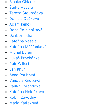
Bianka Chladek
Šárka Hasara
Tereza Štouračová
Daniela Dušková
Adam Kencki
Dana Pololáníková
Dalibor Indra
Kateřina Veselá
Kateřina Měšťánková
Michal Buráň
Lukáš Procházka
Petr Willert
Jan Khür
Anna Poubová
Vendula Knopová
Radka Korandová
Kateřina Holečková
Robin Závodný
Mária Karľaková