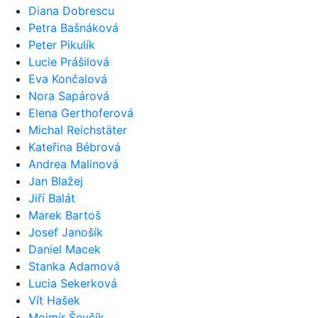
Diana Dobrescu
Petra Bašnáková
Peter Pikulík
Lucie Prášilová
Eva Končalová
Nora Sapárová
Elena Gerthoferová
Michal Reichstäter
Kateřina Bébrová
Andrea Malinová
Jan Blažej
Jiří Balát
Marek Bartoš
Josef Janošík
Daniel Macek
Stanka Adamová
Lucia Sekerková
Vít Hašek
Mojmír Ševčík