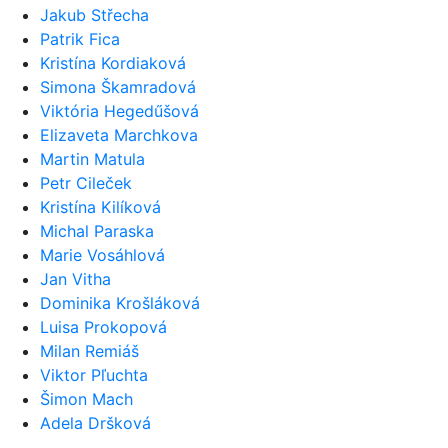
Jakub Střecha
Patrik Fica
Kristína Kordiaková
Simona Škamradová
Viktória Hegedűšová
Elizaveta Marchkova
Martin Matula
Petr Cileček
Kristína Kilíková
Michal Paraska
Marie Vosáhlová
Jan Vitha
Dominika Krošláková
Luisa Prokopová
Milan Remiáš
Viktor Pľuchta
Šimon Mach
Adela Dršková