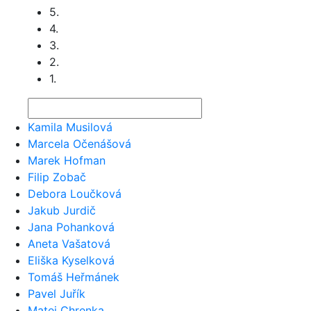
5.
4.
3.
2.
1.
Kamila Musilová
Marcela Očenášová
Marek Hofman
Filip Zobač
Debora Loučková
Jakub Jurdič
Jana Pohanková
Aneta Vašatová
Eliška Kyselková
Tomáš Heřmánek
Pavel Juřík
Matej Chrenka