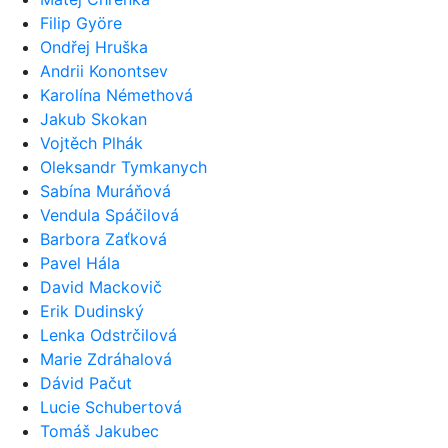
Filip Györe
Ondřej Hruška
Andrii Konontsev
Karolína Némethová
Jakub Skokan
Vojtěch Plhák
Oleksandr Tymkanych
Sabína Muráňová
Vendula Spáčilová
Barbora Zaťková
Pavel Hála
David Mackovič
Erik Dudinský
Lenka Odstrčilová
Marie Zdráhalová
Dávid Pačut
Lucie Schubertová
Tomáš Jakubec