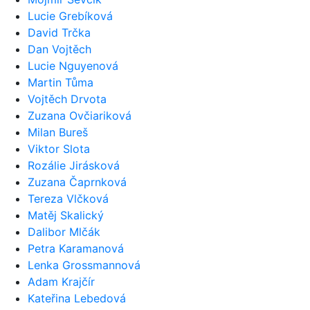
Lucie Grebíková
David Trčka
Dan Vojtěch
Lucie Nguyenová
Martin Tůma
Vojtěch Drvota
Zuzana Ovčiariková
Milan Bureš
Viktor Slota
Rozálie Jirásková
Zuzana Čaprnková
Tereza Vlčková
Matěj Skalický
Dalibor Mlčák
Petra Karamanová
Lenka Grossmannová
Adam Krajčír
Kateřina Lebedová