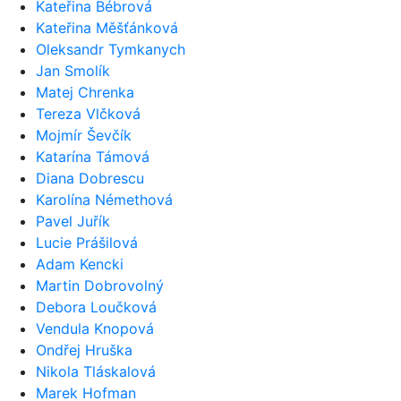
Kateřina Bébrová
Kateřina Měšťánková
Oleksandr Tymkanych
Jan Smolík
Matej Chrenka
Tereza Vlčková
Mojmír Ševčík
Katarína Támová
Diana Dobrescu
Karolína Némethová
Pavel Juřík
Lucie Prášilová
Adam Kencki
Martin Dobrovolný
Debora Loučková
Vendula Knopová
Ondřej Hruška
Nikola Tláskalová
Marek Hofman