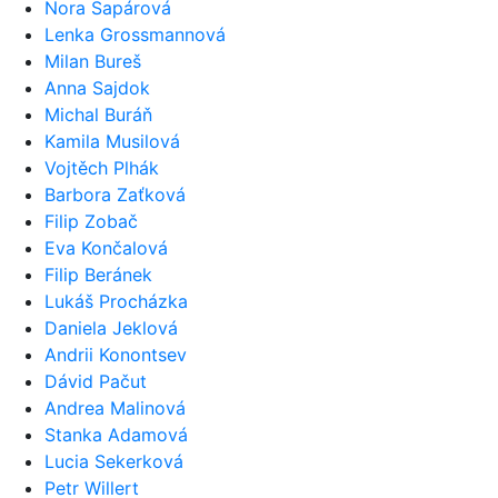
Nora Sapárová
Lenka Grossmannová
Milan Bureš
Anna Sajdok
Michal Buráň
Kamila Musilová
Vojtěch Plhák
Barbora Zaťková
Filip Zobač
Eva Končalová
Filip Beránek
Lukáš Procházka
Daniela Jeklová
Andrii Konontsev
Dávid Pačut
Andrea Malinová
Stanka Adamová
Lucia Sekerková
Petr Willert