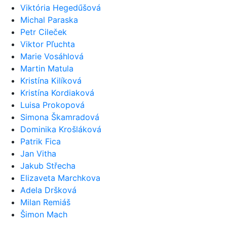
Viktória Hegedűšová
Michal Paraska
Petr Cileček
Viktor Pľuchta
Marie Vosáhlová
Martin Matula
Kristína Kilíková
Kristína Kordiaková
Luisa Prokopová
Simona Škamradová
Dominika Krošláková
Patrik Fica
Jan Vitha
Jakub Střecha
Elizaveta Marchkova
Adela Dršková
Milan Remiáš
Šimon Mach