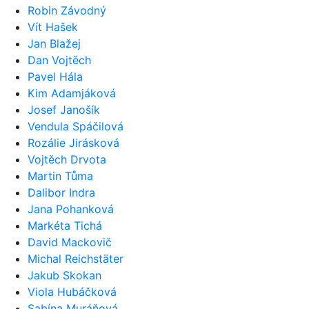
Robin Závodný
Vít Hašek
Jan Blažej
Dan Vojtěch
Pavel Hála
Kim Adamjáková
Josef Janošík
Vendula Spáčilová
Rozálie Jirásková
Vojtěch Drvota
Martin Tůma
Dalibor Indra
Jana Pohanková
Markéta Tichá
David Mackovič
Michal Reichstäter
Jakub Skokan
Viola Hubáčková
Sabína Muráňová