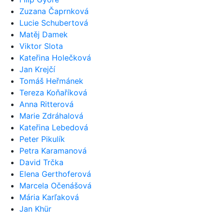
Zuzana Čaprnková
Lucie Schubertová
Matěj Damek
Viktor Slota
Kateřina Holečková
Jan Krejčí
Tomáš Heřmánek
Tereza Koňaříková
Anna Ritterová
Marie Zdráhalová
Kateřina Lebedová
Peter Pikulík
Petra Karamanová
David Trčka
Elena Gerthoferová
Marcela Očenášová
Mária Karľaková
Jan Khür