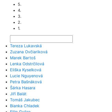
5.
4.
3.
2.
1.
Tereza Lukavská
Zuzana Ovčiariková
Marek Bartoš
Lenka Odstrčilová
Eliška Kyselková
Lucie Nguyenová
Petra Bašnáková
Šárka Hasara
Jiří Balát
Tomáš Jakubec
Bianka Chladek
Filip Györe