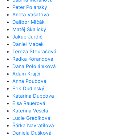
Peter Polanský
Aneta Vašatová
Dalibor Mlčák
Matěj Skalický
Jakub Jurdič
Daniel Macek
Tereza Štouračová
Radka Korandová
Dana Pololáníková
Adam Krajčír
Anna Poubová
Erik Dudinský
Katarina Dubcova
Elsa Rauerová
Kateřina Veselá
Lucie Grebíková
Šárka Navrátilová
Daniela Dušková