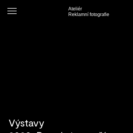
Ateliér
Reklamní fotografie
Absolvent
Student
Teoretické práce
Ateliér
Kontakt
Výstavy