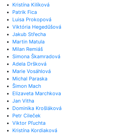
Kristína Kilíková
Patrik Fica
Luisa Prokopová
Viktória Hegedűšová
Jakub Střecha
Martin Matula
Milan Remiáš
Simona Škamradová
Adela Dršková
Marie Vosáhlová
Michal Paraska
Šimon Mach
Elizaveta Marchkova
Jan Vitha
Dominika Krošláková
Petr Cileček
Viktor Pľuchta
Kristína Kordiaková