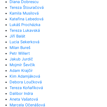
Diana Dobrescu
Tereza Štouračová
Kamila Musilová
Kateřina Lebedová
Lukáš Procházka
Tereza Lukavská
Jiří Balát
Lucia Sekerková
Milan Bureš
Petr Willert
Jakub Jurdič
Mojmír Ševčík
Adam Krajčír
Kim Adamjáková
Debora Loučková
Tereza Koňaříková
Dalibor Indra
Aneta Vašatová
Marcela Očenášová