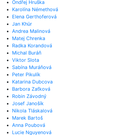
Ondřej Hruška
Karolína Némethová
Elena Gerthoferová
Jan Khür
Andrea Malinová
Matej Chrenka
Radka Korandová
Michal Buráň
Viktor Slota
Sabína Muráňová
Peter Pikulík
Katarina Dubcova
Barbora Zaťková
Robin Závodný
Josef Janošík
Nikola Tláskalová
Marek Bartoš
Anna Poubová
Lucie Nguyenová