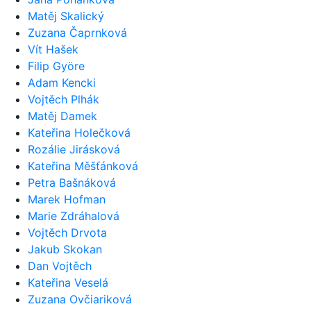
Matěj Skalický
Zuzana Čaprnková
Vít Hašek
Filip Györe
Adam Kencki
Vojtěch Plhák
Matěj Damek
Kateřina Holečková
Rozálie Jirásková
Kateřina Měšťánková
Petra Bašnáková
Marek Hofman
Marie Zdráhalová
Vojtěch Drvota
Jakub Skokan
Dan Vojtěch
Kateřina Veselá
Zuzana Ovčiariková