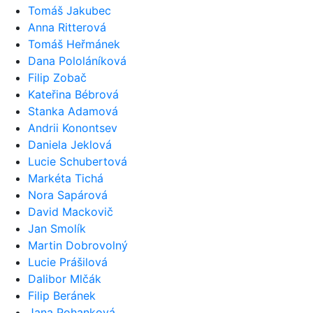
Tomáš Jakubec
Anna Ritterová
Tomáš Heřmánek
Dana Pololáníková
Filip Zobač
Kateřina Bébrová
Stanka Adamová
Andrii Konontsev
Daniela Jeklová
Lucie Schubertová
Markéta Tichá
Nora Sapárová
David Mackovič
Jan Smolík
Martin Dobrovolný
Lucie Prášilová
Dalibor Mlčák
Filip Beránek
Jana Pohanková