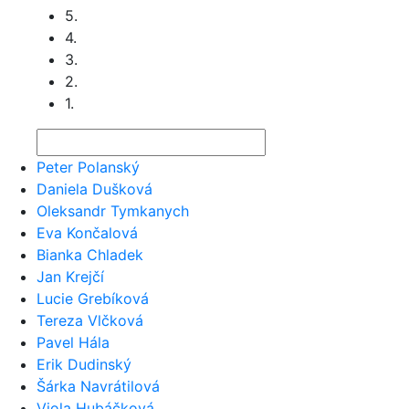
5.
4.
3.
2.
1.
Peter Polanský
Daniela Dušková
Oleksandr Tymkanych
Eva Končalová
Bianka Chladek
Jan Krejčí
Lucie Grebíková
Tereza Vlčková
Pavel Hála
Erik Dudinský
Šárka Navrátilová
Viola Hubáčková