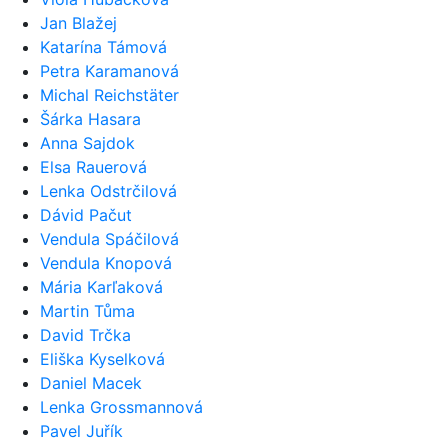
Jan Blažej
Katarína Támová
Petra Karamanová
Michal Reichstäter
Šárka Hasara
Anna Sajdok
Elsa Rauerová
Lenka Odstrčilová
Dávid Pačut
Vendula Spáčilová
Vendula Knopová
Mária Karľaková
Martin Tůma
David Trčka
Eliška Kyselková
Daniel Macek
Lenka Grossmannová
Pavel Juřík