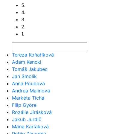
5.
4.
3.
2.
1.
Tereza Koňaříková
Adam Kencki
Tomáš Jakubec
Jan Smolík
Anna Poubová
Andrea Malinová
Markéta Tichá
Filip Györe
Rozálie Jirásková
Jakub Jurdič
Mária Karľaková
Robin Závodný