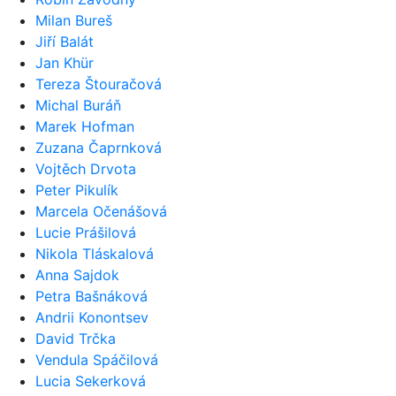
Milan Bureš
Jiří Balát
Jan Khür
Tereza Štouračová
Michal Buráň
Marek Hofman
Zuzana Čaprnková
Vojtěch Drvota
Peter Pikulík
Marcela Očenášová
Lucie Prášilová
Nikola Tláskalová
Anna Sajdok
Petra Bašnáková
Andrii Konontsev
David Trčka
Vendula Spáčilová
Lucia Sekerková