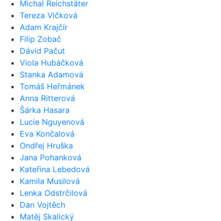
Michal Reichstäter
Tereza Vlčková
Adam Krajčír
Filip Zobač
Dávid Pačut
Viola Hubáčková
Stanka Adamová
Tomáš Heřmánek
Anna Ritterová
Šárka Hasara
Lucie Nguyenová
Eva Končalová
Ondřej Hruška
Jana Pohanková
Kateřina Lebedová
Kamila Musilová
Lenka Odstrčilová
Dan Vojtěch
Matěj Skalický