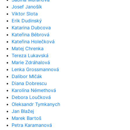
Josef Janošík
Viktor Slota
Erik Dudinský
Katarina Dubcova
Kateřina Bébrová
Kateřina Holečková
Matej Chrenka
Tereza Lukavská
Marie Zdráhalová
Lenka Grossmannová
Dalibor Mlčák
Diana Dobrescu
Karolína Némethová
Debora Loučková
Oleksandr Tymkanych
Jan Blažej
Marek Bartoš
Petra Karamanová