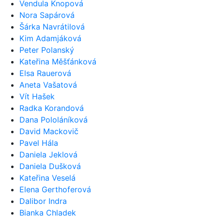
Vendula Knopová
Nora Sapárová
Šárka Navrátilová
Kim Adamjáková
Peter Polanský
Kateřina Měšťánková
Elsa Rauerová
Aneta Vašatová
Vít Hašek
Radka Korandová
Dana Pololáníková
David Mackovič
Pavel Hála
Daniela Jeklová
Daniela Dušková
Kateřina Veselá
Elena Gerthoferová
Dalibor Indra
Bianka Chladek