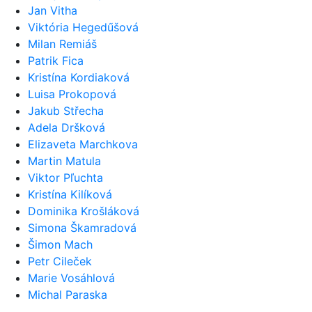
Jan Vitha
Viktória Hegedűšová
Milan Remiáš
Patrik Fica
Kristína Kordiaková
Luisa Prokopová
Jakub Střecha
Adela Dršková
Elizaveta Marchkova
Martin Matula
Viktor Pľuchta
Kristína Kilíková
Dominika Krošláková
Simona Škamradová
Šimon Mach
Petr Cileček
Marie Vosáhlová
Michal Paraska