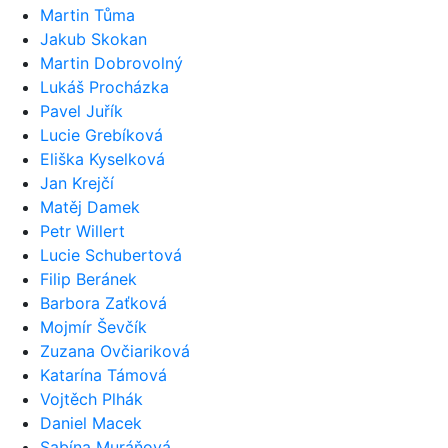
Martin Tůma
Jakub Skokan
Martin Dobrovolný
Lukáš Procházka
Pavel Juřík
Lucie Grebíková
Eliška Kyselková
Jan Krejčí
Matěj Damek
Petr Willert
Lucie Schubertová
Filip Beránek
Barbora Zaťková
Mojmír Ševčík
Zuzana Ovčiariková
Katarína Támová
Vojtěch Plhák
Daniel Macek
Sabína Muráňová