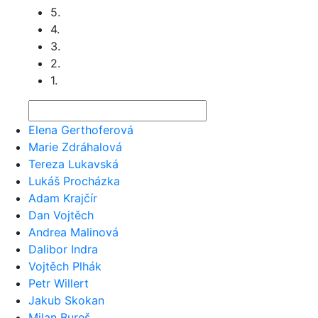
5.
4.
3.
2.
1.
Elena Gerthoferová
Marie Zdráhalová
Tereza Lukavská
Lukáš Procházka
Adam Krajčír
Dan Vojtěch
Andrea Malinová
Dalibor Indra
Vojtěch Plhák
Petr Willert
Jakub Skokan
Milan Bureš