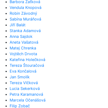
Barbora Zaťková
Vendula Knopová
Robin Závodný
Sabína Muráňová
Jiří Balát
Stanka Adamová
Anna Sajdok
Aneta Vašatová
Matej Chrenka
Vojtěch Drvota
Kateřina Holečková
Tereza Štouračová
Eva Končalová
Jan Smolík
Tereza Vlčková
Lucia Sekerková
Petra Karamanová
Marcela Očenášová
Filip Zobač