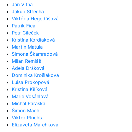
Jan Vitha
Jakub Střecha
Viktória Hegedűšová
Patrik Fica
Petr Cileček
Kristína Kordiaková
Martin Matula
Simona Škamradová
Milan Remiáš
Adela Dršková
Dominika Krošláková
Luisa Prokopová
Kristína Kilíková
Marie Vosáhlová
Michal Paraska
Šimon Mach
Viktor Pľuchta
Elizaveta Marchkova