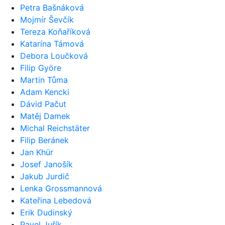
Petra Bašnáková
Mojmír Ševčík
Tereza Koňaříková
Katarína Támová
Debora Loučková
Filip Györe
Martin Tůma
Adam Kencki
Dávid Pačut
Matěj Damek
Michal Reichstäter
Filip Beránek
Jan Khür
Josef Janošík
Jakub Jurdič
Lenka Grossmannová
Kateřina Lebedová
Erik Dudinský
Pavel Juřík