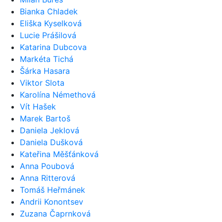
Bianka Chladek
Eliška Kyselková
Lucie Prášilová
Katarina Dubcova
Markéta Tichá
Šárka Hasara
Viktor Slota
Karolína Némethová
Vít Hašek
Marek Bartoš
Daniela Jeklová
Daniela Dušková
Kateřina Měšťánková
Anna Poubová
Anna Ritterová
Tomáš Heřmánek
Andrii Konontsev
Zuzana Čaprnková