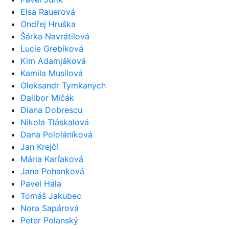
Elsa Rauerová
Ondřej Hruška
Šárka Navrátilová
Lucie Grebíková
Kim Adamjáková
Kamila Musilová
Oleksandr Tymkanych
Dalibor Mlčák
Diana Dobrescu
Nikola Tláskalová
Dana Pololáníková
Jan Krejčí
Mária Karľaková
Jana Pohanková
Pavel Hála
Tomáš Jakubec
Nora Sapárová
Peter Polanský