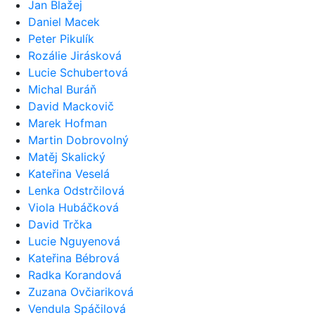
Jan Blažej
Daniel Macek
Peter Pikulík
Rozálie Jirásková
Lucie Schubertová
Michal Buráň
David Mackovič
Marek Hofman
Martin Dobrovolný
Matěj Skalický
Kateřina Veselá
Lenka Odstrčilová
Viola Hubáčková
David Trčka
Lucie Nguyenová
Kateřina Bébrová
Radka Korandová
Zuzana Ovčiariková
Vendula Spáčilová