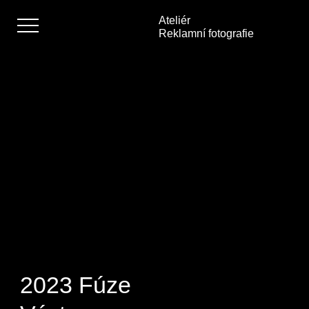
Ateliér
Reklamní fotografie
Absolvent
Student
Teoretické práce
Ateliér
Kontakt
2023 Fúze