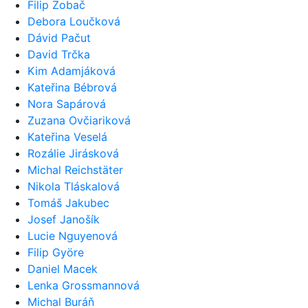
Filip Zobač
Debora Loučková
Dávid Pačut
David Trčka
Kim Adamjáková
Kateřina Bébrová
Nora Sapárová
Zuzana Ovčiariková
Kateřina Veselá
Rozálie Jirásková
Michal Reichstäter
Nikola Tláskalová
Tomáš Jakubec
Josef Janošík
Lucie Nguyenová
Filip Györe
Daniel Macek
Lenka Grossmannová
Michal Buráň