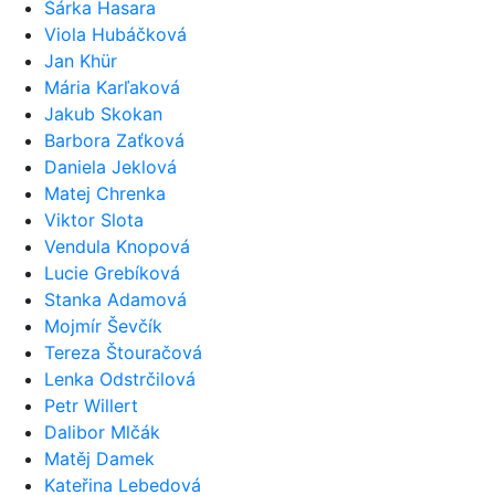
Šárka Hasara
Viola Hubáčková
Jan Khür
Mária Karľaková
Jakub Skokan
Barbora Zaťková
Daniela Jeklová
Matej Chrenka
Viktor Slota
Vendula Knopová
Lucie Grebíková
Stanka Adamová
Mojmír Ševčík
Tereza Štouračová
Lenka Odstrčilová
Petr Willert
Dalibor Mlčák
Matěj Damek
Kateřina Lebedová