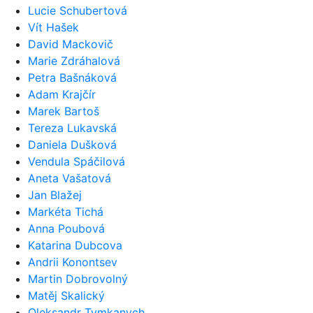
Lucie Schubertová
Vít Hašek
David Mackovič
Marie Zdráhalová
Petra Bašnáková
Adam Krajčír
Marek Bartoš
Tereza Lukavská
Daniela Dušková
Vendula Spáčilová
Aneta Vašatová
Jan Blažej
Markéta Tichá
Anna Poubová
Katarina Dubcova
Andrii Konontsev
Martin Dobrovolný
Matěj Skalický
Oleksandr Tymkanych