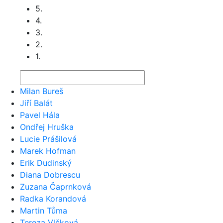
5.
4.
3.
2.
1.
Milan Bureš
Jiří Balát
Pavel Hála
Ondřej Hruška
Lucie Prášilová
Marek Hofman
Erik Dudinský
Diana Dobrescu
Zuzana Čaprnková
Radka Korandová
Martin Tůma
Tereza Vlčková