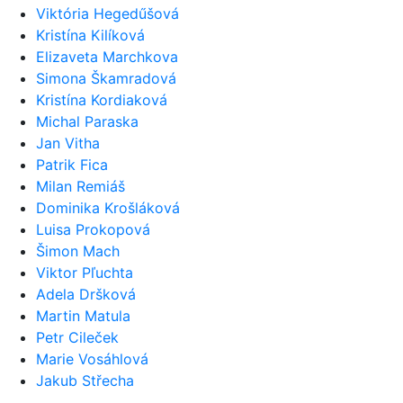
Viktória Hegedűšová
Kristína Kilíková
Elizaveta Marchkova
Simona Škamradová
Kristína Kordiaková
Michal Paraska
Jan Vitha
Patrik Fica
Milan Remiáš
Dominika Krošláková
Luisa Prokopová
Šimon Mach
Viktor Pľuchta
Adela Dršková
Martin Matula
Petr Cileček
Marie Vosáhlová
Jakub Střecha