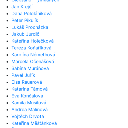
Jan Krejčí
Dana Pololáníková
Peter Pikulík
Lukáš Procházka
Jakub Jurdič
Kateřina Holečková
Tereza Koňaříková
Karolína Némethová
Marcela Očenášová
Sabína Muráňová
Pavel Juřík
Elsa Rauerová
Katarína Támová
Eva Končalová
Kamila Musilová
Andrea Malinová
Vojtěch Drvota
Kateřina Měšťánková