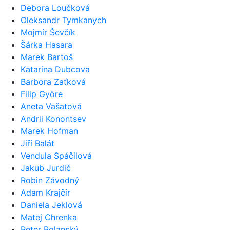
Debora Loučková
Oleksandr Tymkanych
Mojmír Ševčík
Šárka Hasara
Marek Bartoš
Katarina Dubcova
Barbora Zaťková
Filip Györe
Aneta Vašatová
Andrii Konontsev
Marek Hofman
Jiří Balát
Vendula Spáčilová
Jakub Jurdič
Robin Závodný
Adam Krajčír
Daniela Jeklová
Matej Chrenka
Peter Polanský