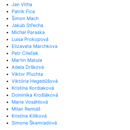
Jan Vitha
Patrik Fica
Šimon Mach
Jakub Střecha
Michal Paraska
Luisa Prokopová
Elizaveta Marchkova
Petr Cileček
Martin Matula
Adela Dršková
Viktor Pľuchta
Viktória Hegedűšová
Kristína Kordiaková
Dominika Krošláková
Marie Vosáhlová
Milan Remiáš
Kristína Kilíková
Simona Škamradová