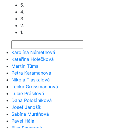
5.
4.
3.
2.
1.
Karolína Némethová
Kateřina Holečková
Martin Tůma
Petra Karamanová
Nikola Tláskalová
Lenka Grossmannová
Lucie Prášilová
Dana Pololáníková
Josef Janošík
Sabína Muráňová
Pavel Hála
Elsa Rauerová