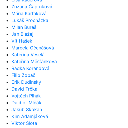
Zuzana Čaprnková
Mária Karľaková
Lukáš Procházka
Milan Bureš
Jan Blažej
Vít Hašek
Marcela Očenášová
Kateřina Veselá
Kateřina Měšťánková
Radka Korandová
Filip Zobač
Erik Dudinský
David Trčka
Vojtěch Plhák
Dalibor Mlčák
Jakub Skokan
Kim Adamjáková
Viktor Slota