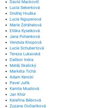
David Mackovič
Lucia Sekerková
Ondřej Hruška
Lucie Nguyenová
Marie Zdráhalová
Eliška Kyselková
Jana Pohanková
Vendula Knopová
Lucie Schubertová
Tereza Lukavská
Dalibor Indra
Matěj Skalický
Markéta Tichá
Adam Kencki
Pavel Juřík
Kamila Musilová
Jan Khür
Kateřina Bébrová
Zuzana Ovčiariková