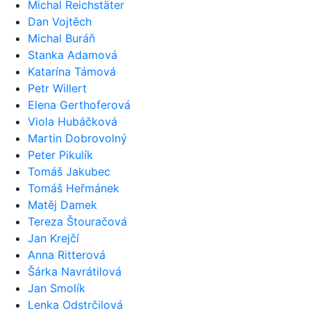
Michal Reichstäter
Dan Vojtěch
Michal Buráň
Stanka Adamová
Katarína Támová
Petr Willert
Elena Gerthoferová
Viola Hubáčková
Martin Dobrovolný
Peter Pikulík
Tomáš Jakubec
Tomáš Heřmánek
Matěj Damek
Tereza Štouračová
Jan Krejčí
Anna Ritterová
Šárka Navrátilová
Jan Smolík
Lenka Odstrčilová