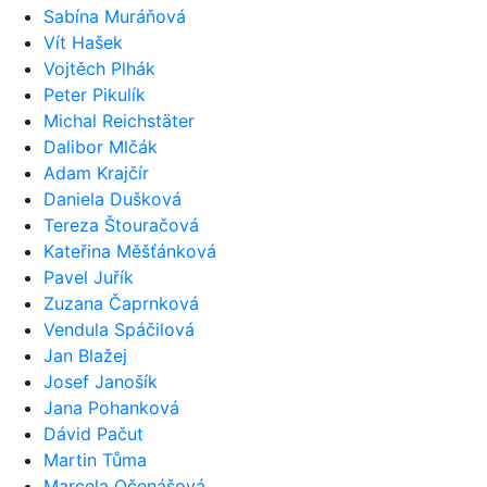
Sabína Muráňová
Vít Hašek
Vojtěch Plhák
Peter Pikulík
Michal Reichstäter
Dalibor Mlčák
Adam Krajčír
Daniela Dušková
Tereza Štouračová
Kateřina Měšťánková
Pavel Juřík
Zuzana Čaprnková
Vendula Spáčilová
Jan Blažej
Josef Janošík
Jana Pohanková
Dávid Pačut
Martin Tůma
Marcela Očenášová