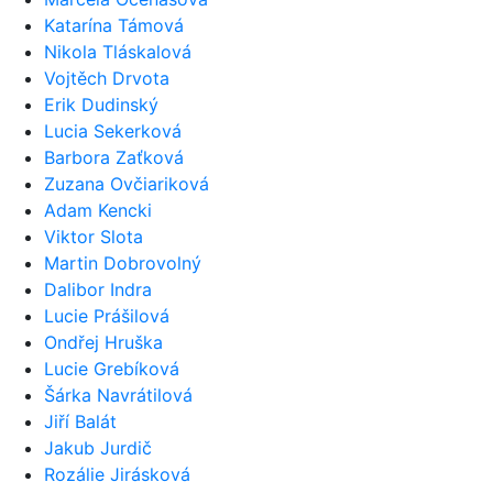
Katarína Támová
Nikola Tláskalová
Vojtěch Drvota
Erik Dudinský
Lucia Sekerková
Barbora Zaťková
Zuzana Ovčiariková
Adam Kencki
Viktor Slota
Martin Dobrovolný
Dalibor Indra
Lucie Prášilová
Ondřej Hruška
Lucie Grebíková
Šárka Navrátilová
Jiří Balát
Jakub Jurdič
Rozálie Jirásková