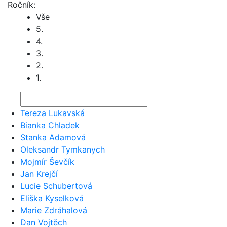
Ročník:
Vše
5.
4.
3.
2.
1.
Tereza Lukavská
Bianka Chladek
Stanka Adamová
Oleksandr Tymkanych
Mojmír Ševčík
Jan Krejčí
Lucie Schubertová
Eliška Kyselková
Marie Zdráhalová
Dan Vojtěch