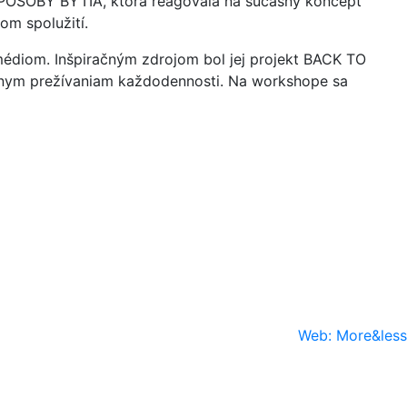
 SPÔSOBY BYTIA, ktorá reagovala na súčasný koncept
om spolužití.
médiom. Inšpiračným zdrojom bol jej projekt BACK TO
álnym prežívaniam každodennosti. Na workshope sa
Web: More&less