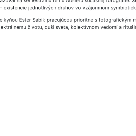
äzoval na semestrálnu tému Ateliéru súčasnej fotografie:
 – existencie jednotlivých druhov vo vzájomnom symbiotick
elkyňou Ester Sabik pracujúcou prioritne s fotografickým 
pektrálnemu životu, duši sveta, kolektívnom vedomí a ritu