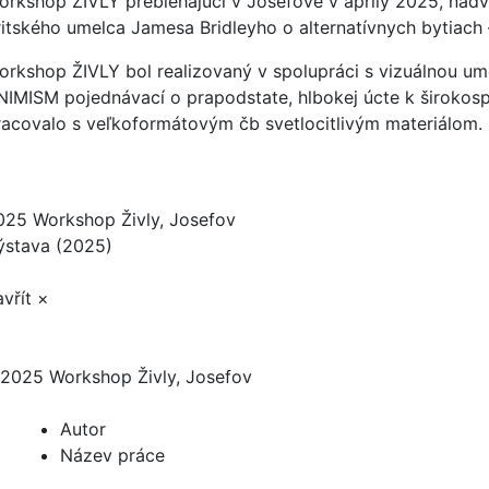
orkshop ŽIVLY prebiehajúci v Josefove v apríly 2025, nadv
ritského umelca Jamesa Bridleyho o alternatívnych bytiach
orkshop ŽIVLY bol realizovaný v spolupráci s vizuálnou um
NIMISM pojednávací o prapodstate, hlbokej úcte k širokos
racovalo s veľkoformátovým čb svetlocitlivým materiálom.
025 Workshop Živly, Josefov
ýstava (2025)
vřít ×
2025 Workshop Živly, Josefov
Autor
Název práce