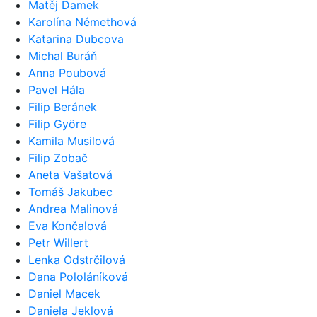
Matěj Damek
Karolína Némethová
Katarina Dubcova
Michal Buráň
Anna Poubová
Pavel Hála
Filip Beránek
Filip Györe
Kamila Musilová
Filip Zobač
Aneta Vašatová
Tomáš Jakubec
Andrea Malinová
Eva Končalová
Petr Willert
Lenka Odstrčilová
Dana Pololáníková
Daniel Macek
Daniela Jeklová