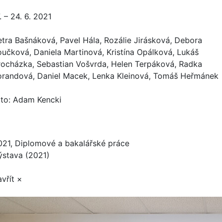
. – 24. 6. 2021
etra Bašnáková, Pavel Hála, Rozálie Jirásková, Debora
oučková, Daniela Martinová, Kristína Opálková, Lukáš
rocházka, Sebastian Vošvrda, Helen Terpáková, Radka
orandová, Daniel Macek, Lenka Kleinová, Tomáš Heřmánek
oto: Adam Kencki
021, Diplomové a bakalářské práce
ýstava (2021)
vřít ×