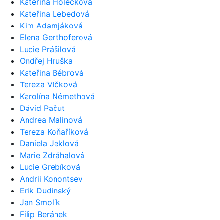
Kateřina Holečková
Kateřina Lebedová
Kim Adamjáková
Elena Gerthoferová
Lucie Prášilová
Ondřej Hruška
Kateřina Bébrová
Tereza Vlčková
Karolína Némethová
Dávid Pačut
Andrea Malinová
Tereza Koňaříková
Daniela Jeklová
Marie Zdráhalová
Lucie Grebíková
Andrii Konontsev
Erik Dudinský
Jan Smolík
Filip Beránek