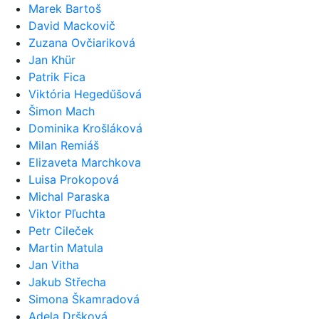
Marek Bartoš
David Mackovič
Zuzana Ovčiariková
Jan Khür
Patrik Fica
Viktória Hegedűšová
Šimon Mach
Dominika Krošláková
Milan Remiáš
Elizaveta Marchkova
Luisa Prokopová
Michal Paraska
Viktor Pľuchta
Petr Cileček
Martin Matula
Jan Vitha
Jakub Střecha
Simona Škamradová
Adela Dršková