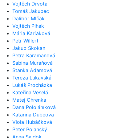
Vojtěch Drvota
Tomáš Jakubec
Dalibor Mlčák
Vojtěch Plhák
Mária Karľaková
Petr Willert
Jakub Skokan
Petra Karamanová
Sabína Muráňová
Stanka Adamová
Tereza Lukavská
Lukáš Procházka
Kateřina Veselá
Matej Chrenka
Dana Pololáníková
Katarina Dubcova
Viola Hubáčková
Peter Polanský
Anna Sajdok