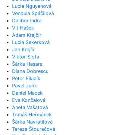
Lucie Nguyenová
Vendula Spáčilová
Dalibor Indra
Vít Hašek
Adam Krajčír
Lucia Sekerková
Jan Krejčí
Viktor Slota
Šárka Hasara
Diana Dobrescu
Peter Pikulík
Pavel Juřík
Daniel Macek
Eva Končalová
Aneta Vašatová
Tomáš Heřmánek
Šárka Navrátilová
Tereza Štouračová