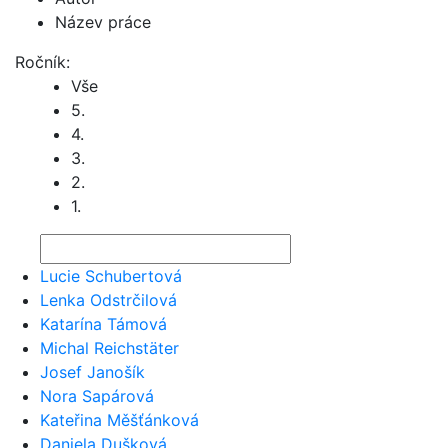
Název práce
Ročník:
Vše
5.
4.
3.
2.
1.
Lucie Schubertová
Lenka Odstrčilová
Katarína Támová
Michal Reichstäter
Josef Janošík
Nora Sapárová
Kateřina Měšťánková
Daniela Dušková