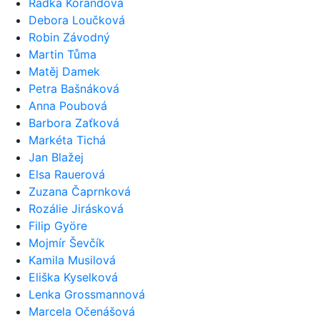
Radka Korandová
Debora Loučková
Robin Závodný
Martin Tůma
Matěj Damek
Petra Bašnáková
Anna Poubová
Barbora Zaťková
Markéta Tichá
Jan Blažej
Elsa Rauerová
Zuzana Čaprnková
Rozálie Jirásková
Filip Györe
Mojmír Ševčík
Kamila Musilová
Eliška Kyselková
Lenka Grossmannová
Marcela Očenášová