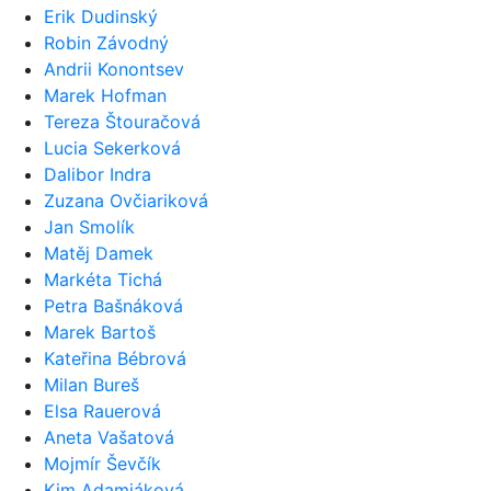
Erik Dudinský
Robin Závodný
Andrii Konontsev
Marek Hofman
Tereza Štouračová
Lucia Sekerková
Dalibor Indra
Zuzana Ovčiariková
Jan Smolík
Matěj Damek
Markéta Tichá
Petra Bašnáková
Marek Bartoš
Kateřina Bébrová
Milan Bureš
Elsa Rauerová
Aneta Vašatová
Mojmír Ševčík
Kim Adamjáková