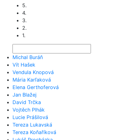
5.
4.
3.
2.
1.
Michal Buráň
Vít Hašek
Vendula Knopová
Mária Karľaková
Elena Gerthoferová
Jan Blažej
David Trčka
Vojtěch Plhák
Lucie Prášilová
Tereza Lukavská
Tereza Koňaříková
Lukáš Procházka