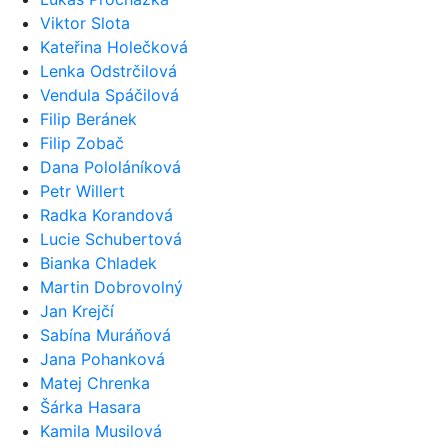
Viktor Slota
Kateřina Holečková
Lenka Odstrčilová
Vendula Spáčilová
Filip Beránek
Filip Zobač
Dana Pololáníková
Petr Willert
Radka Korandová
Lucie Schubertová
Bianka Chladek
Martin Dobrovolný
Jan Krejčí
Sabína Muráňová
Jana Pohanková
Matej Chrenka
Šárka Hasara
Kamila Musilová