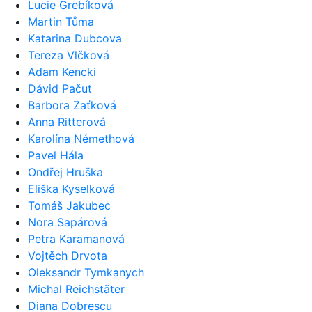
Lucie Grebíková
Martin Tůma
Katarina Dubcova
Tereza Vlčková
Adam Kencki
Dávid Pačut
Barbora Zaťková
Anna Ritterová
Karolína Némethová
Pavel Hála
Ondřej Hruška
Eliška Kyselková
Tomáš Jakubec
Nora Sapárová
Petra Karamanová
Vojtěch Drvota
Oleksandr Tymkanych
Michal Reichstäter
Diana Dobrescu