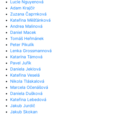
Lucie Nguyenová
Adam Krajčír
Zuzana Čaprnková
Kateřina Měšťánková
Andrea Malinová
Daniel Macek
Tomáš Heřmánek
Peter Pikulík
Lenka Grossmannová
Katarína Támová
Pavel Juřík
Daniela Jeklová
Kateřina Veselá
Nikola Tláskalová
Marcela Očenášová
Daniela Dušková
Kateřina Lebedová
Jakub Jurdič
Jakub Skokan