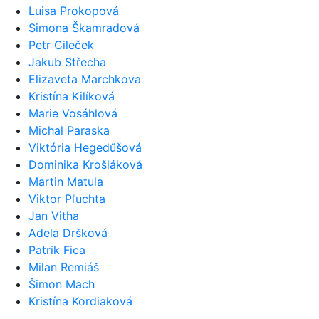
Luisa Prokopová
Simona Škamradová
Petr Cileček
Jakub Střecha
Elizaveta Marchkova
Kristína Kilíková
Marie Vosáhlová
Michal Paraska
Viktória Hegedűšová
Dominika Krošláková
Martin Matula
Viktor Pľuchta
Jan Vitha
Adela Dršková
Patrik Fica
Milan Remiáš
Šimon Mach
Kristína Kordiaková