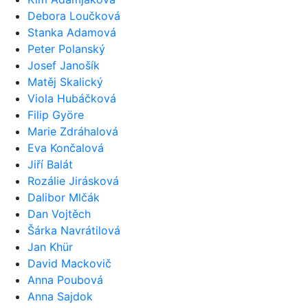
Debora Loučková
Stanka Adamová
Peter Polanský
Josef Janošík
Matěj Skalický
Viola Hubáčková
Filip Györe
Marie Zdráhalová
Eva Končalová
Jiří Balát
Rozálie Jirásková
Dalibor Mlčák
Dan Vojtěch
Šárka Navrátilová
Jan Khür
David Mackovič
Anna Poubová
Anna Sajdok