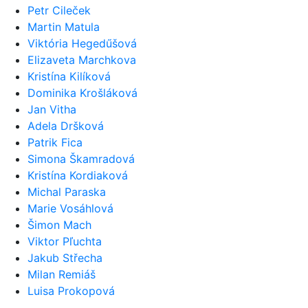
Petr Cileček
Martin Matula
Viktória Hegedűšová
Elizaveta Marchkova
Kristína Kilíková
Dominika Krošláková
Jan Vitha
Adela Dršková
Patrik Fica
Simona Škamradová
Kristína Kordiaková
Michal Paraska
Marie Vosáhlová
Šimon Mach
Viktor Pľuchta
Jakub Střecha
Milan Remiáš
Luisa Prokopová