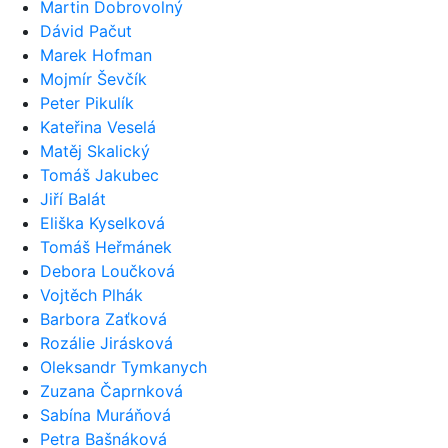
Martin Dobrovolný
Dávid Pačut
Marek Hofman
Mojmír Ševčík
Peter Pikulík
Kateřina Veselá
Matěj Skalický
Tomáš Jakubec
Jiří Balát
Eliška Kyselková
Tomáš Heřmánek
Debora Loučková
Vojtěch Plhák
Barbora Zaťková
Rozálie Jirásková
Oleksandr Tymkanych
Zuzana Čaprnková
Sabína Muráňová
Petra Bašnáková