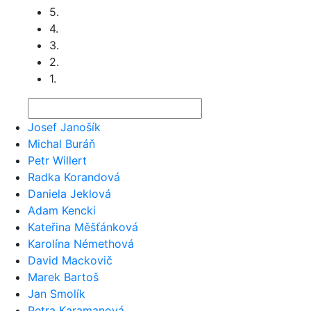
5.
4.
3.
2.
1.
Josef Janošík
Michal Buráň
Petr Willert
Radka Korandová
Daniela Jeklová
Adam Kencki
Kateřina Měšťánková
Karolína Némethová
David Mackovič
Marek Bartoš
Jan Smolík
Petra Karamanová