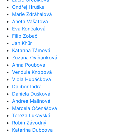
Ondřej Hruška
Marie Zdráhalová
Aneta Vašatová
Eva Končalová
Filip Zobač
Jan Khür
Katarína Támová
Zuzana Ovčiariková
Anna Poubová
Vendula Knopová
Viola Hubáčková
Dalibor Indra
Daniela Dušková
Andrea Malinová
Marcela Očenášová
Tereza Lukavská
Robin Závodný
Katarina Dubcova