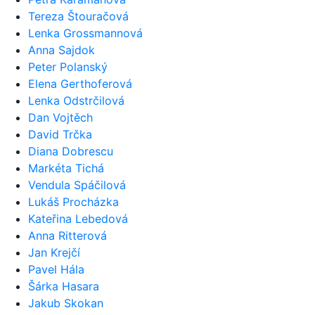
Tereza Štouračová
Lenka Grossmannová
Anna Sajdok
Peter Polanský
Elena Gerthoferová
Lenka Odstrčilová
Dan Vojtěch
David Trčka
Diana Dobrescu
Markéta Tichá
Vendula Spáčilová
Lukáš Procházka
Kateřina Lebedová
Anna Ritterová
Jan Krejčí
Pavel Hála
Šárka Hasara
Jakub Skokan