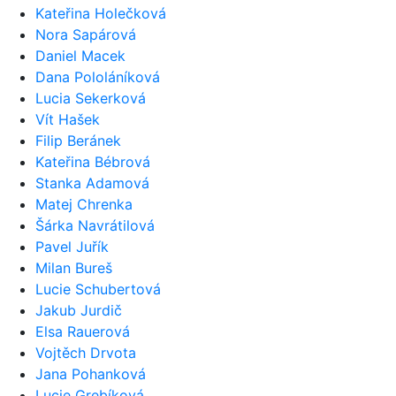
Kateřina Holečková
Nora Sapárová
Daniel Macek
Dana Pololáníková
Lucia Sekerková
Vít Hašek
Filip Beránek
Kateřina Bébrová
Stanka Adamová
Matej Chrenka
Šárka Navrátilová
Pavel Juřík
Milan Bureš
Lucie Schubertová
Jakub Jurdič
Elsa Rauerová
Vojtěch Drvota
Jana Pohanková
Lucie Grebíková