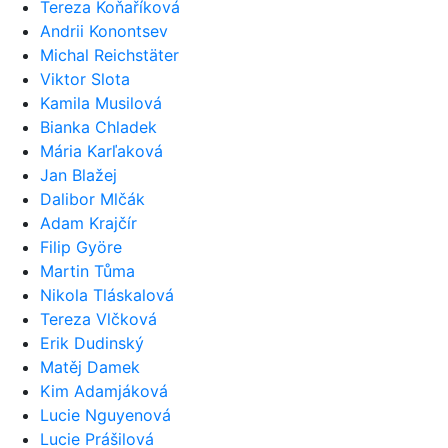
Tereza Koňaříková
Andrii Konontsev
Michal Reichstäter
Viktor Slota
Kamila Musilová
Bianka Chladek
Mária Karľaková
Jan Blažej
Dalibor Mlčák
Adam Krajčír
Filip Györe
Martin Tůma
Nikola Tláskalová
Tereza Vlčková
Erik Dudinský
Matěj Damek
Kim Adamjáková
Lucie Nguyenová
Lucie Prášilová