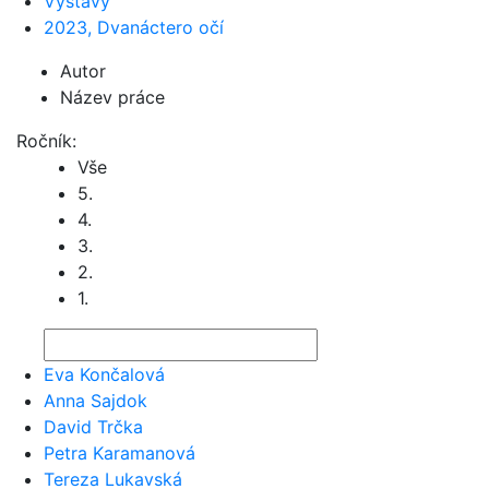
Výstavy
2023, Dvanáctero očí
Autor
Název práce
Ročník:
Vše
5.
4.
3.
2.
1.
Eva Končalová
Anna Sajdok
David Trčka
Petra Karamanová
Tereza Lukavská