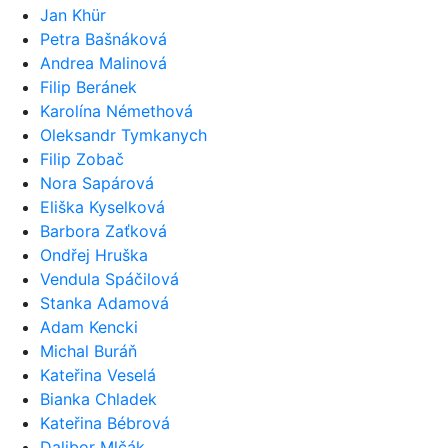
Jan Khür
Petra Bašnáková
Andrea Malinová
Filip Beránek
Karolína Némethová
Oleksandr Tymkanych
Filip Zobač
Nora Sapárová
Eliška Kyselková
Barbora Zaťková
Ondřej Hruška
Vendula Spáčilová
Stanka Adamová
Adam Kencki
Michal Buráň
Kateřina Veselá
Bianka Chladek
Kateřina Bébrová
Dalibor Mlčák