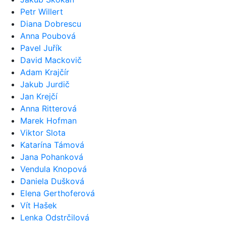
Petr Willert
Diana Dobrescu
Anna Poubová
Pavel Juřík
David Mackovič
Adam Krajčír
Jakub Jurdič
Jan Krejčí
Anna Ritterová
Marek Hofman
Viktor Slota
Katarína Támová
Jana Pohanková
Vendula Knopová
Daniela Dušková
Elena Gerthoferová
Vít Hašek
Lenka Odstrčilová