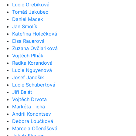
Lucie Grebíková
Tomáš Jakubec
Daniel Macek
Jan Smolík
Kateřina Holečková
Elsa Rauerová
Zuzana Ovčiariková
Vojtěch Plhák
Radka Korandová
Lucie Nguyenová
Josef Janošík
Lucie Schubertová
Jiří Balát
Vojtěch Drvota
Markéta Tichá
Andrii Konontsev
Debora Loučková
Marcela Očenášová
Jakub Skokan