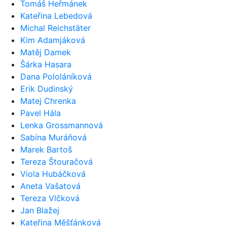
Tomáš Heřmánek
Kateřina Lebedová
Michal Reichstäter
Kim Adamjáková
Matěj Damek
Šárka Hasara
Dana Pololáníková
Erik Dudinský
Matej Chrenka
Pavel Hála
Lenka Grossmannová
Sabína Muráňová
Marek Bartoš
Tereza Štouračová
Viola Hubáčková
Aneta Vašatová
Tereza Vlčková
Jan Blažej
Kateřina Měšťánková